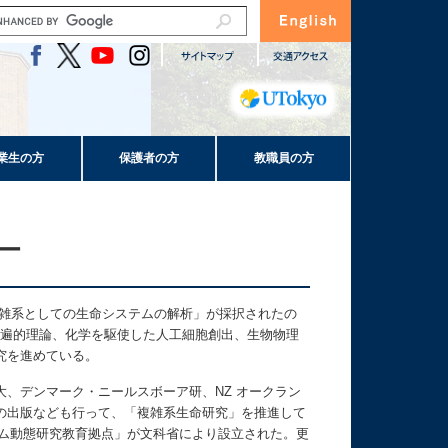
業生の方
保護者の方
教職員の方
ー
複雑系としての生命システムの解析」が採択されたの
普遍的理論、化学を駆使した人工細胞創出、生物物理
究を進めている。
、デンマーク・ニールスボーア研、NZ オークラン
の出版なども行って、「複雑系生命研究」を推進して
テム動態研究教育拠点」が文科省により設立された。更