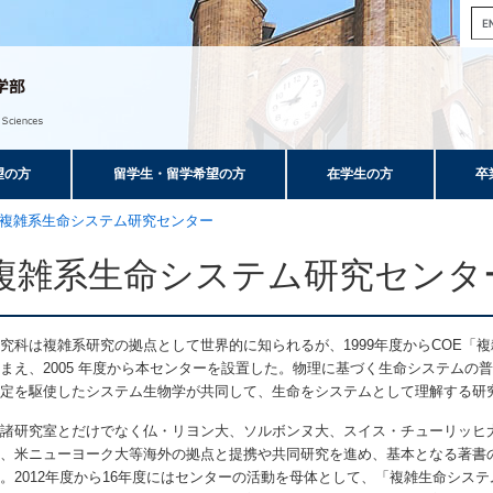
望の方
留学生・留学希望の方
在学生の方
卒
複雑系生命システム研究センター
複雑系生命システム研究センタ
究科は複雑系研究の拠点として世界的に知られるが、1999年度からCOE「
まえ、2005 年度から本センターを設置した。物理に基づく生命システムの
測定を駆使したシステム生物学が共同して、生命をシステムとして理解する研
諸研究室とだけでなく仏・リヨン大、ソルボンヌ大、スイス・チューリッヒ大
大、米ニューヨーク大等海外の拠点と提携や共同研究を進め、基本となる著書
。2012年度から16年度にはセンターの活動を母体として、「複雑生命シス