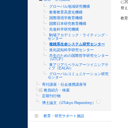
に2
グローバル地域研究機構
替
教養教育高度化機構
国際環境学教育機構
教育
国際日本研究教育機構
先進科学研究機構
駒場アカデミック・ライティング・
センター
複雑系生命システム研究センター
進化認知科学研究センター
共生のための国際哲学研究センター
（UTCP）
東アジアリベラルアーツイニシアテ
ィブ（EALAI）
グローバルコミュニケーション研究
センター
寄付講座・社会連携講座等
教員紹介・検索
定期刊行物
博士論文（UTokyo Repository）
教育・研究サポート施設