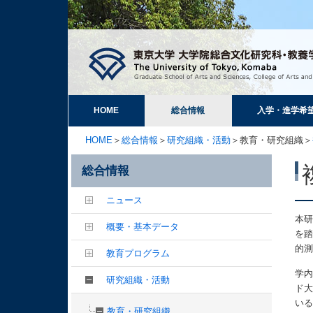
HOME
総合情報
入学・進学希
HOME
＞
総合情報
＞
研究組織・活動
＞教育・研究組織＞
総合情報
ニュース
本研
概要・基本データ
を踏
的
教育プログラム
学内
研究組織・活動
ド
いる
教育・研究組織