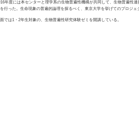
016年度には本センターと理学系の生物普遍性機構が共同して、生物普遍性
えを行った。生命現象の普遍的論理を探るべく、東京大学を挙げてのプロジェ
面では1・2年生対象の、生物普遍性研究体験ゼミを開講している。