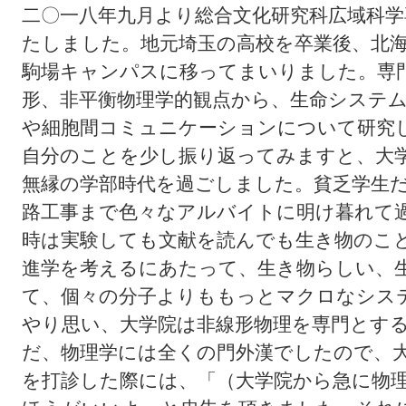
二〇一八年九月より総合文化研究科広域科
たしました。地元埼玉の高校を卒業後、北
駒場キャンパスに移ってまいりました。専
形、非平衡物理学的観点から、生命システ
や細胞間コミュニケーションについて研究
自分のことを少し振り返ってみますと、大
無縁の学部時代を過ごしました。貧乏学生
路工事まで色々なアルバイトに明け暮れて
時は実験しても文献を読んでも生き物のこ
進学を考えるにあたって、生き物らしい、
て、個々の分子よりももっとマクロなシス
やり思い、大学院は非線形物理を専門とす
だ、物理学には全くの門外漢でしたので、
を打診した際には、「（大学院から急に物