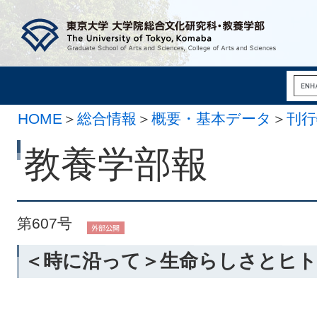
HOME
＞
総合情報
＞
概要・基本データ
＞
刊行
月 1日）
教養学部報
第607号
＜時に沿って＞生命らしさとヒ