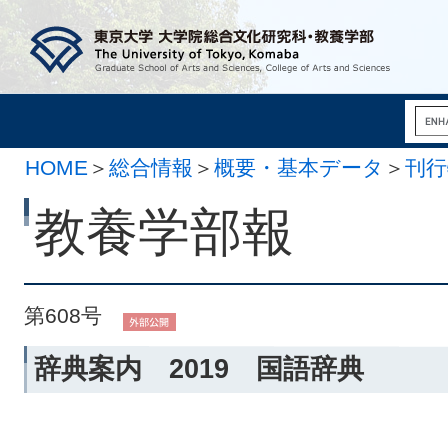
HOME
＞
総合情報
＞
概要・基本データ
＞
刊行
月 1日）
教養学部報
第608号
辞典案内 2019 国語辞典