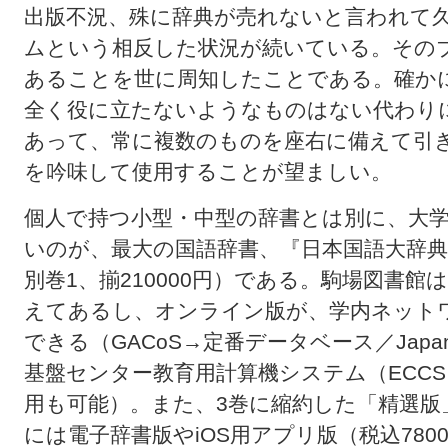
出版不況、殊に辞典が売れないと言われて
ムという相反した状況が続いている。その
あることを世に周知したことである。確か
全く役に立たないようなものはない代わり
あって、常に複数のものを座右に備えて引
を吟味して使用することが望ましい。
個人で持つ小型・中型の辞書とは別に、大
いのが、最大の国語辞書、『日本国語大辞典
別巻1、揃210000円）である。駒場図書
えてあるし、オンライン版が、学内ネット
できる（GACoS→定番データベース／JapanK
基盤センター教育用計算機システム（ECC
用も可能）。また、3巻に縮約した「精選版」
には電子辞書版やiOS用アプリ版（税込78