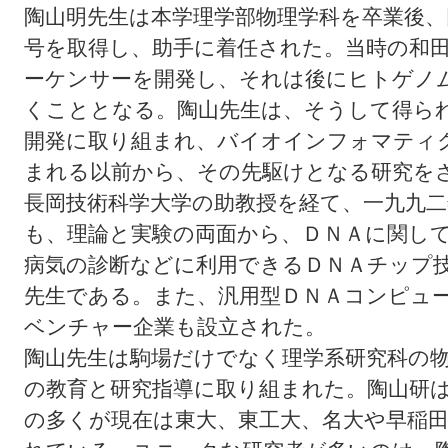
陶山明先生は本学理学部物理学科を卒業後、
号を取得し、助手に着任された。当時の和
ーケンサーを開発し、それは後にヒトゲノ
くこととなる。陶山先生は、そうして得ら
開発に取り組まれ、バイオインフォマティ
まれる以前から、その先駆けとなる研究を
長岡技術科学大学の助教授を経て、一九九
も、理論と実験の両面から、ＤＮＡに関し
病気の診断などに利用できるＤＮＡチップ
先生である。また、汎用型ＤＮＡコンピュ
ベンチャー企業も設立された。
陶山先生は駒場だけでなく理学系研究科の
の教育と研究指導に取り組まれた。陶山研
の多くが現在は東大、東工大、名大や早稲