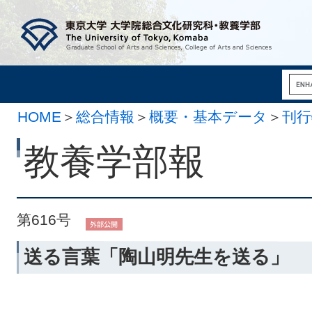
HOME
＞
総合情報
＞
概要・基本データ
＞
刊行
月 3日）
教養学部報
第616号
送る言葉「陶山明先生を送る」