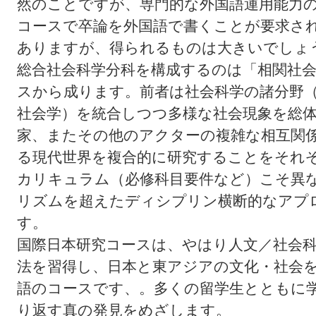
然のことですが、専門的な外国語運用能力
コースで卒論を外国語で書くことが要求さ
ありますが、得られるものは大きいでしょ
総合社会科学分科を構成するのは「相関社
スから成ります。前者は社会科学の諸分野
社会学）を統合しつつ多様な社会現象を総
家、またその他のアクターの複雑な相互関
る現代世界を複合的に研究することをそれ
カリキュラム（必修科目要件など）こそ異
リズムを超えたディシプリン横断的なアプ
す。
国際日本研究コースは、やはり人文／社会
法を習得し、日本と東アジアの文化・社会
語のコースです、。多くの留学生とともに
り返す真の発見をめざします。