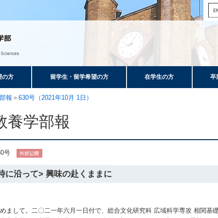
望の方
留学生・留学希望の方
在学生の方
卒
部報
＞
630号（2021年10月 1日）
教養学部報
30号
時に沿って> 興味の赴くままに
まして。二〇二一年六月一日付で、総合文化研究科 広域科学専攻 相関基礎