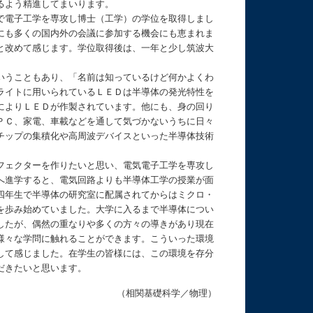
るよう精進してまいります。
で電子工学を専攻し博士（工学）の学位を取得しまし
にも多くの国内外の会議に参加する機会にも恵まれま
と改めて感じます。学位取得後は、一年と少し筑波大
いうこともあり、「名前は知っているけど何かよくわ
ライトに用いられているＬＥＤは半導体の発光特性を
によりＬＥＤが作製されています。他にも、身の回り
ＰＣ、家電、車載などを通して気づかないうちに日々
チップの集積化や高周波デバイスといった半導体技術
フェクターを作りたいと思い、電気電子工学を専攻し
へ進学すると、電気回路よりも半導体工学の授業が面
四年生で半導体の研究室に配属されてからはミクロ・
を歩み始めていました。大学に入るまで半導体につい
したが、偶然の重なりや多くの方々の導きがあり現在
様々な学問に触れることができます。こういった環境
して感じました。在学生の皆様には、この環境を存分
だきたいと思います。
（相関基礎科学／物理）