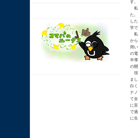
す
私
た
し
学
私
か
用
の
半
の
現
ま
白
ナ
て
に
で
に