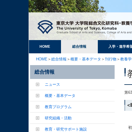
HOME
総合情報
入学・進学希
HOME
＞
総合情報
＞
概要・基本データ
＞
刊行物
＞
教養学
総合情報
ニュース
第6
概要・基本データ
<
教育プログラム
研究組織・活動
初め
教育・研究サポート施設