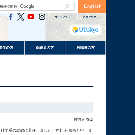
業生の方
保護者の方
教職員の方
神野莉衣奈
科学系の助教に着任しました、神野 莉衣奈と申しま