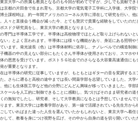
。東京大学への所属も教員となるのも今回が初めてですが、少しでも貢献でき
は京都の片田舎で生まれ育ち、京都大学の電気電子工学科に入学後、大学院
。博士課程時は、約一年間アメリカのコーネル大学に滞在して研究を行い、他
た。人々と直接会う機会が減った今、とても贅沢で貴重な経験をしていたのだ
でポスドク研究員をし、東京大学の教員となりました。
の専門は半導体工学です。半導体は高校物理でほとんど取り上げられないと
らない」とよく言われます。半導体には様々な機能があり、身近にある照明や
いています。発光波長（色）は半導体材料に依存し、ナノレベルでの構造制御
電子機器の中の見えない部分にもたくさん半導体が使用されており、スマホや
導体の恩恵を受けています。ポスト５Ｇ社会でのさらなる大容量高速通信にも
開発が重要となります。
在は半導体の研究に従事していますが、もともとはギターの音を変調するエ
した。さらに遡ると高校の途中までは長い間薬学部を志望していました。大学
く、他にも生体医工学など他の分野にどんどん興味が移っていきました。学部
ノスケールを人工的に制御できることに感動し、気づけばそのまま研究者の道
全くの無知でしたし、研究者、そして大学教員になるとは予想していませんで
至ります。東京大学には教養学部があり、第一線で活躍されている先生方から
過ごしていればまた違った人生を選んでいたかもしれないと、東京大学へ着任
生かして、教養を身につけ視野を広げ、その中から自身の道を切り開いていた