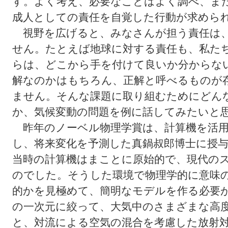
す。よく考え、必要なことはよく調べ、ま
成人としての責任を自覚した行動が求めら
視野を広げると、みなさんが担う責任は、
せん。たとえば地球に対する責任も、私た
らは、どこから手を付けて良いか分からな
解なのかはもちろん、正解と呼べるものが
ません。そんな課題に取り組むためにどん
か、気候変動の問題を例に話してみたいと
昨年のノーベル物理学賞は、計算機を活用
し、将来変化を予測した真鍋叔郎博士に授
当時の計算機はまことに原始的で、現代の
のでした。そうした環境で物理学的に意味
的かを見極めて、簡明なモデルを作る必要
の一次元に絞って、大気中のさまざまな高
と、対流による空気の混合を考慮した放射