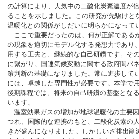
の計算により、大気中の二酸化炭素濃度が
ることを示しました。この研究が先駆けと
温暖化との関係がしだいに明らかになって
ここで重要だったのは、何が正解であるか
の現象を適切にモデル化する発想力であり
用する工夫と、継続的な自己研鑽です。そ
に繋がり、国連気候変動に関する政府間パ
策判断の基礎になりました。常に進歩して
には、卓越した専門性が必要です。本学で
後期課程では、将来の自己研鑽の基盤とな
います。
温室効果ガスの増加が地球温暖化の主要因
つれ、国際的な連携のもと、二酸化炭素の
きが盛んになりました。しかしいざ排出削