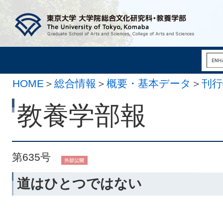
HOME
＞
総合情報
＞
概要・基本データ
＞
刊行
月 1日）
教養学部報
第635号
道はひとつではない