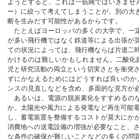
ようとすると、これは一筋縄ではいきませ
ー）に絞って考えてしまうことが、別の大
断を生みだす可能性があるからです。
たとえばヨーロッパの多くの大学で、一定
が多い飛行機ではなく鉄道等による出張が
ての状況によっては、飛行機ならば片道二
かけるのは難しいかもしれません。二酸化
児と研究活動の両立という切実さとを衝突
ずにかなえるためにはどうすれば良いのか
ンスの見直しなどを含め、多面的な見方が
あるいは、電源の脱炭素化をすすめるのな
か。太陽光や風力による発電など再生可能
し、蓄電装置を整備するコストが莫大にか
消費地への送電設備の増強が必要なこと、
な条件の確保が難しいことなどの多くの問