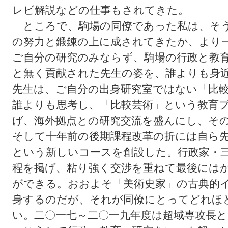
レビ解説などの仕事もされてきた。
ところで、駒場の同僚であった私は、そう
の努力と鍛錬の上に成されてきたか、より
ご自分の研究のみならず、駒場の行政と教
と無く貢献された先生の姿を、誰よりも身
先生は、ご自分の出身研究室ではない「比
誰よりも思考し、「比較芸術」という教育
げ、海外拠点との研究交流を盛んにし、そ
そして十年前の後期課程改革の折には自ら
という新しいコースを創設した。行政家・
程を掲げ、粘り強く交渉を重ねて最後には
ができる。おおよそ「美術史家」の古典的
身するのだが、それが同僚にとってどれほ
い。二〇一七～二〇一九年度は超域専攻長