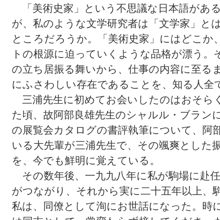
「美術史家」という不思議な日本語がある
が、私のような文学研究者は「文学家」と
ところだろうか。「美術史家」にはどこか
トの根源に迫っていくような品格が漂う。
の立ち居振る舞いから、仕事の内容に至る
にふさわしい存在であることを、知る人全
三浦先生に初めてお会いしたのはおそらく
た頃、故阿部良雄先生のシャルル・ブラン
の展覧会カタログの書評執筆について、阿
いる大先輩が三浦先生で、その颯爽とした
を、今でも鮮明に覚えている。
その数年後、一九九八年に私が駒場に赴任
がつながり、それから実に二十五年以上、
私は、同僚として洵にお世話になった。時