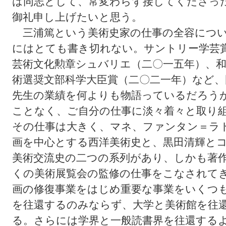
は同志として、常変わらず接してくださっ
御礼申し上げたいと思う。
三浦篤という美術史家の仕事の全容につい
にはとても書き切れない。サントリー学芸
芸術文化勲章シュバリエ（二〇一五年）、和
術選奨文部科学大臣賞（二〇二一年）など、
先生の業績を何よりも物語っているだろう
ことなく、ご自分の仕事に淡々着々と取り
その仕事は大きく、マネ、ファンタン＝ラ
画を中心とする西洋美術史と、黒田清輝と
美術交流史の二つの系列があり、しかも著
くの美術展覧会の監修の仕事をこなされて
画の修復事業をはじめ重要な事業をいくつ
を往還するのみならず、大学と美術館を往
る。さらには学界と一般読書界を往還する