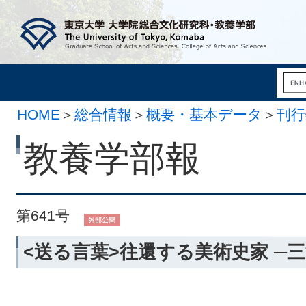
HOME
＞
総合情報
＞
概要・基本データ
＞
刊行
12月 1日）
教養学部報
第641号
<送る言葉>往還する美術史家 ─