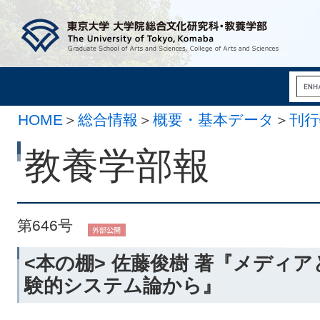
HOME
＞
総合情報
＞
概要・基本データ
＞
刊行
月 1日）
教養学部報
第646号
<本の棚> 佐藤俊樹 著『メディ
験的システム論から』