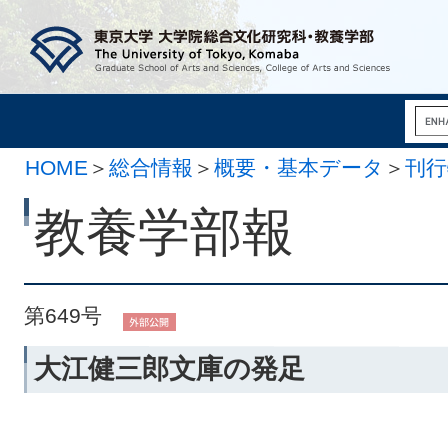
HOME
＞
総合情報
＞
概要・基本データ
＞
刊行
11月 1日）
教養学部報
第649号
大江健三郎文庫の発足