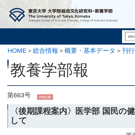
HOME
＞
総合情報
＞
概要・基本データ
＞
刊行
月 7日）
教養学部報
第663号
〈後期課程案内〉医学部 国民の
して