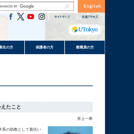
業生の方
保護者の方
教職員の方
会えたこと
井上一希
学系の助教として着任い