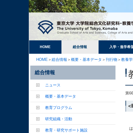
HOME
総合情報
入学・進学希
HOME
＞
総合情報
＞
概要・基本データ
＞
刊行物
＞
教養学
総合情報
ニュース
第6
概要・基本データ
教育プログラム
研究組織・活動
は
教育・研究サポート施設