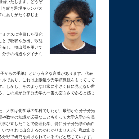
担当いたします。どうぞ
引き続き駒場キャンパス
常にありがたく存じま
ナミクスに注目した研究
ことで吸収や放出、散乱
分光し、検出器を用いて
、分子の構造やダイナミ
（スペクトルは分子からの手紙）という有名な言葉があります。代表
トルであり、これは虫眼鏡や光学顕微鏡をもってして
す。しかし、そのような非常に小さく目に見えない世
る、この点が分子分光学の一番の面白さであると感じ
た。大学は化学系の学科でしたが、最初から分子分光
理や数学の知識が必要なこともあって大学入学から長
度学び直したことで物理化学、特に分子分光学の面白
、いつそれに出会えるのかわかりませんが、私は出会
る分野で研究を続けられているのだと感じています。