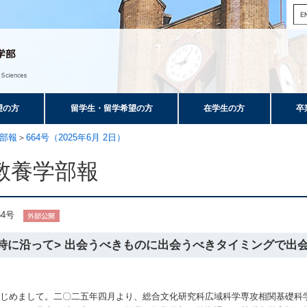
望の方
留学生・留学希望の方
在学生の方
卒
部報
＞
664号（2025年6月 2日）
教養学部報
64号
<時に沿って> 出会うべきものに出会うべきタイミングで出
じめまして。二〇二五年四月より、総合文化研究科広域科学専攻相関基礎科