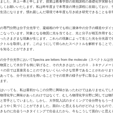
しました、井上一希と申します。授業は教養学部の前期課程の基礎化学実験を
ろしくお願いいたします。私は昨年度まで本専攻の博士課程に在籍しており、
の生活になります。慣れ親しんだ環境で本年度も引き続き研究できることを非
。
の専門分野は分子分光学で、凝縮相の中でも特に液体中の分子の構造やダイ
おこなっています。対象となる物質に光を当てると、光と分子が相互作用する
いったさまざまな現象が生じます。これらの現象によって生じた光を分光器で
ペクトルを取得します。このようにして得られたスペクトルを解析することで
スを知ることができます。
分子分光学においてSpectra are letters from the molecule
な物質として水分子を例に挙げると、その大きさはたったの０．３８ナノメー
我々の目では直接見ることのできないくらい小さな世界であることがわかりま
であっても、分子分光法を用いることでその世界の様子が手に取るようにわか
います。
はいっても、私は最初からこの分野に興味があったわけではありませんでし
や物理化学に興味があったわけではなくて、むしろ物理化学分野に関しては物
こと苦手としていました。しかし、大学院入試のタイミングで全分野をもう一
にようやく気づくことができました。面白いと思えるものがどのようなもので
べきものに出会うべきタイミングで出会えたから、今もこうして面白いと思え