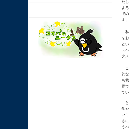
た
よ
で
す
私
を
と
ス
ク
この
的
も
界
て
と
学
い
さ
う