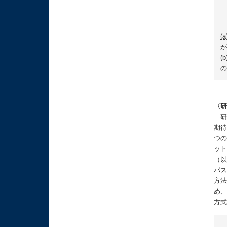
(
が
(
の
〈
研
期待
つの
ット
（以
パ
方
め、
方