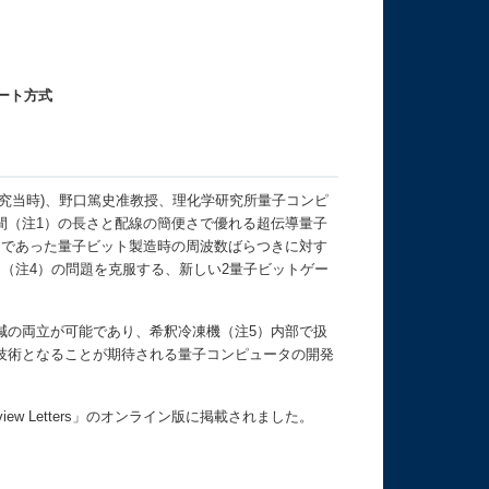
ート方式
究当時)、野口篤史准教授、理化学研究所量子コンピ
間（注1）の長さと配線の簡便さで優れる超伝導量子
題であった量子ビット製造時の周波数ばらつきに対す
（注4）の問題を克服する、新しい2量子ビットゲー
の両立が可能であり、希釈冷凍機（注5）内部で扱
技術となることが期待される量子コンピュータの開発
iew Letters」のオンライン版に掲載されました。