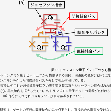
図2：トランズモン量子ビット三つから
a)トランズモン量子ビット三つから構成される回路。回路図の色付けは(c)と
ンズモンを介した間接結合パスを介して相互作用している。
b)実験に使用した超伝導量子回路の光学顕微鏡写真とジョセフソン接合(JJ)の
c)(b)の黒点線内を拡大したもの。各トランズモン量子ビットの電極が色付
、×印部分にそれぞれジョセフソン接合が蒸着されている。
研究は、ゲートの実行に間接結合のみを必要とし、直接結合の影響を受けない