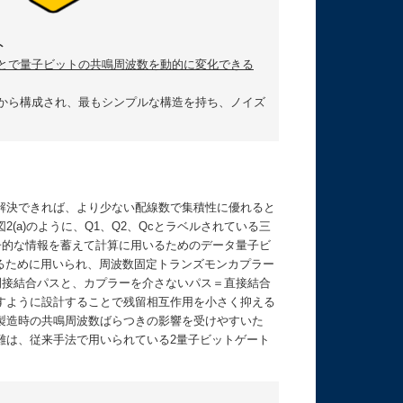
ト
ことで量子ビットの共鳴周波数を動的に変化できる
極から構成され、最もシンプルな構造を持ち、ノイズ
解決できれば、より少ない配線数で集積性に優れると
a)のように、Q1、Q2、Qcとラベルされている三
子的な情報を蓄えて計算に用いるためのデータ量子ビ
するために用いられ、周波数固定トランズモンカプラー
間接結合パスと、カプラーを介さないパス＝直接結合
すように設計することで残留相互作用を小さく抑える
製造時の共鳴周波数ばらつきの影響を受けやすいた
難は、従来手法で用いられている2量子ビットゲート