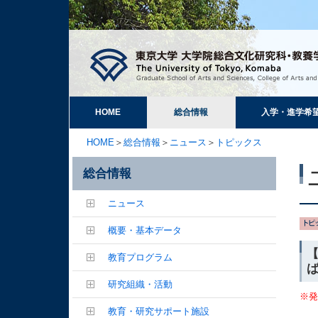
HOME
総合情報
入学・進学希
HOME
＞
総合情報
＞
ニュース
＞
トピックス
総合情報
ニュース
概要・基本データ
教育プログラム
研究組織・活動
※発
教育・研究サポート施設