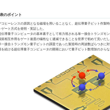
表のポイント
デコヒーレンスの原因となる磁場を用いることなく、超伝導量子ビット作製時
トゲート方式を発明・実証した。
超伝導量子コンピュータの基本素子として有力視される単一接合トランズモン
残留相互作用をゲート速度の犠牲なく逓減できることを世界で初めて見いだし
単一接合トランズモン量子ビットの課題であった製造時の周波数ばらつきに対
展を続ける超伝導量子コンピュータの開発において量子ビット数増加のさらな