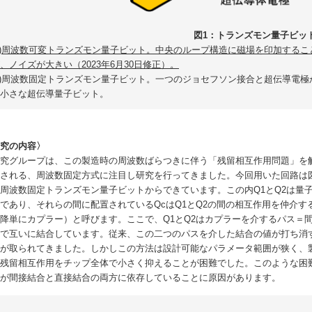
図1：トランズモン量子ビッ
a)周波数可変トランズモン量子ビット。中央のループ構造に磁場を印加する
、ノイズが大きい（2023年6月30日修正）。
b)周波数固定トランズモン量子ビット。一つのジョセフソン接合と超伝導電
小さな超伝導量子ビット。
研究の内容〉
究グループは、この製造時の周波数ばらつきに伴う「残留相互作用問題」を
される、周波数固定方式に注目し研究を行ってきました。今回用いた回路は図2(
周波数固定トランズモン量子ビットからできています。この内Q1とQ2は量
であり、それらの間に配置されているQcはQ1とQ2の間の相互作用を仲介
降単にカプラー）と呼びます。ここで、Q1とQ2はカプラーを介するパス＝
スで互いに結合しています。従来、この二つのパスを介した結合の値が打ち消
法が取られてきました。しかしこの方法は設計可能なパラメータ範囲が狭く、
残留相互作用をチップ全体で小さく抑えることが困難でした。このような困
式が間接結合と直接結合の両方に依存していることに原因があります。