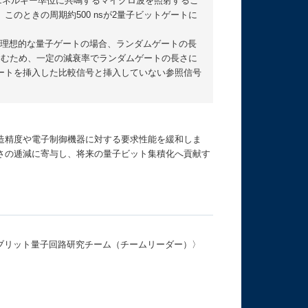
のエネルギー準位に共鳴するマイクロ波を照射するこ
のときの周期約500 nsが2量子ビットゲートに
、理想的な量子ゲートの場合、ランダムゲートの長
含むため、一定の減衰率でランダムゲートの長さに
ートを挿入した比較信号と挿入していない参照信号
造精度や電子制御機器に対する要求性能を緩和しま
さの逓減に寄与し、将来の量子ビット集積化へ貢献す
イブリット量子回路研究チーム（チームリーダー）〉