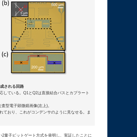
構成される回路
対応している。Q1とQ2は直接結合パスとカプラート
走査型電子顕微鏡画像(左上)。
けされており、これがコンデンサのように見なせる。ま
2量子ビットゲート方式を発明し、実証したことに