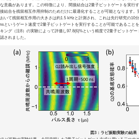
な意義があります。この特徴により、間接結合は2量子ビットゲートを実行
接結合を残留相互作用抑制のためだけに最適化することが可能となります。実際
おいて残留相互作用の大きさは約1.5 kHzと計測され、これは先行研究の1
0 nsというゲート速度で2量子ビットゲートを実行することが可能であることを図
キング（注8）の実験によって評価し97.8(6)%という精度で2量子ビット
確認されました。
図3：ラビ振動実験の結果