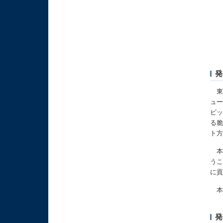
東
ュー
ビッ
る脆
ト
本
う
に
本研
発