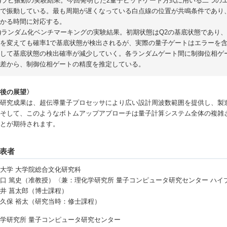
a)ラビ振動の実験結果。今回発明した2量子ビットゲート方式に用いる二つ
で振動している。最も周期が遅くなっている白点線の位置が共鳴条件であり、こ
かる時間に対応する。
b)ランダム化ベンチマーキングの実験結果。初期状態はQ2の基底状態であり
を変えても確率1で基底状態が検出されるが、実際の量子ゲートはエラーを
して基底状態の検出確率が減少していく。各ランダムゲート間に制御位相ゲ
差から、制御位相ゲートの精度を推定している。
今後の展望〉
研究成果は、超伝導量子プロセッサにより広い設計周波数範囲を提供し、製
。そして、このようなボトムアップアプローチは量子計算システム全体の複雑
ことが期待されます。
表者
大学 大学院総合文化研究科
口 篤史（准教授）〈兼：理化学研究所 量子コンピュータ研究センター ハ
井 菖太郎（博士課程）
久保 裕太（研究当時：修士課程）
学研究所 量子コンピュータ研究センター