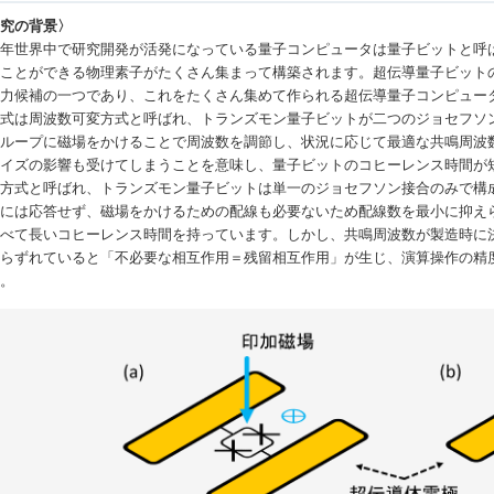
研究の背景〉
年世界中で研究開発が活発になっている量子コンピュータは量子ビットと呼ば
ることができる物理素子がたくさん集まって構築されます。超伝導量子ビット
有力候補の一つであり、これをたくさん集めて作られる超伝導量子コンピュー
式は周波数可変方式と呼ばれ、トランズモン量子ビットが二つのジョセフソン
ループに磁場をかけることで周波数を調節し、状況に応じて最適な共鳴周波
ノイズの影響も受けてしまうことを意味し、量子ビットのコヒーレンス時間が
方式と呼ばれ、トランズモン量子ビットは単一のジョセフソン接合のみで構成
場には応答せず、磁場をかけるための配線も必要ないため配線数を最小に抑え
比べて長いコヒーレンス時間を持っています。しかし、共鳴周波数が製造時に
からずれていると「不必要な相互作用＝残留相互作用」が生じ、演算操作の精
た。