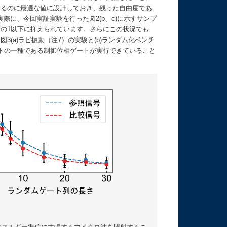
するのに最適な値に設計しておき、残った自由度であ
に、今回実証実験を行った図2(b、c)に示すサンプ
0分の1以下に抑えられています。さらにこの状況でも
3(a)ラビ振動（注7）の実験と(b)ランダム化ベンチ
ゲートの一種である制御位相ゲートが実行できていること