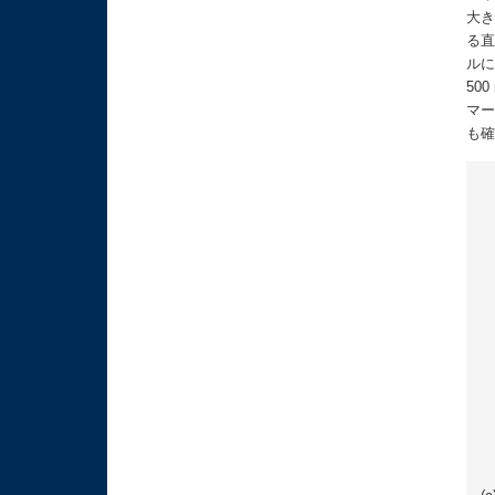
大き
る直
ルに
50
マー
も