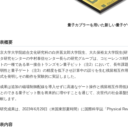
量子カプラーを用いた新しい量子ゲ
発表概要
京大学大学院総合文化研究科の白井菖太郎大学院生、大久保裕太大学院生(研
タ研究センターの中村泰信センター長らの研究グループは、コヒーレンス時
トの一種である単一接合トランズモン量子ビット（注2）において、長年課
弱性と量子ゲート（注3）の精度を低下させ計算中の誤りを生む残留相互作用
方式を発明しその動作を実験的に実証しました。
成果は追加の磁場制御配線を導入せずに高速なゲート操作と残留相互作用低減
ことのできる量子ビット数を将来的に増やすことを通じて、次世代の社会基盤
貢献します。
究成果は、2023年6月29日（米国東部夏時間）に国際科学誌「Physical Rev
表内容