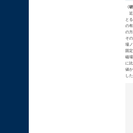
〈
近
と
の
の方
その
場
固定
磁
に
値
し