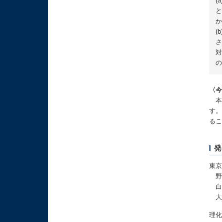
(
と
か
(
さ
対
の
〈
本
す
る
発
東京
野
白
大
理化