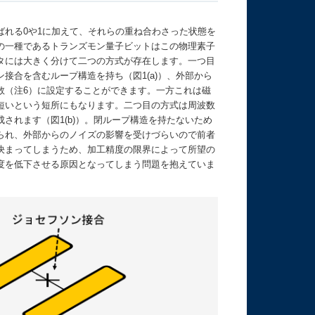
れる0や1に加えて、それらの重ね合わさった状態を
の一種であるトランズモン量子ビットはこの物理素子
タには大きく分けて二つの方式が存在します。一つ目
接合を含むループ構造を持ち（図1(a)）、外部から
数（注6）に設定することができます。一方これは磁
短いという短所にもなります。二つ目の方式は周波数
されます（図1(b)）。閉ループ構造を持たないため
られ、外部からのノイズの影響を受けづらいので前者
決まってしまうため、加工精度の限界によって所望の
度を低下させる原因となってしまう問題を抱えていま