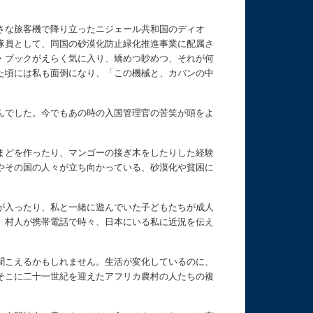
さな旅客機で降り立ったニジェール共和国のディオ
隊員として、同国の砂漠化防止緑化推進事業に配属さ
・ブックがえらく気に入り、矯めつ眇めつ、それが何
た頃には私も面倒になり、「この機械と、カバンの中
んでした。今でもあの時の入国管理官の苦笑が頭をよ
まどを作ったり、マンゴーの接ぎ木をしたりした経験
やその国の人々が立ち向かっている、砂漠化や貧困に
が入ったり、私と一緒に遊んでいた子どもたちが成人
。村人が携帯電話で時々、日本にいる私に近況を伝え
聞こえるかもしれません。生活が変化しているのに、
そこに二十一世紀を迎えたアフリカ農村の人たちの複