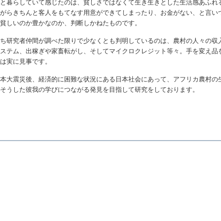
人と暮らしていて感じたのは、貧しさではなくて生き生きとした生活感あふれ
ながらきちんと客人をもてなす用意ができてしまったり、お金がない、と言い
、貧しいのか豊かなのか、判断しかねたものです。
たち研究者仲間が調べた限りで少なくとも判明しているのは、農村の人々の収
システム、出稼ぎや家畜転がし、そしてマイクロクレジット等々。手を変え品
オは実に見事です。
日本大震災後、経済的に困難な状況にある日本社会にあって、アフリカ農村の
。そうした彼我の学びにつながる発見を目指して研究をしております。