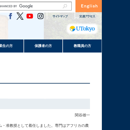
業生の方
保護者の方
教職員の方
関谷雄一
ム・准教授として着任しました。専門はアフリカの農