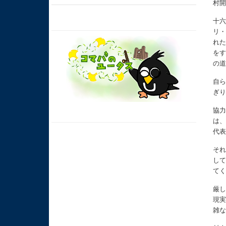
村
十
リ
れ
を
の
自
ぎ
協
は
代
そ
し
て
厳
現
雑