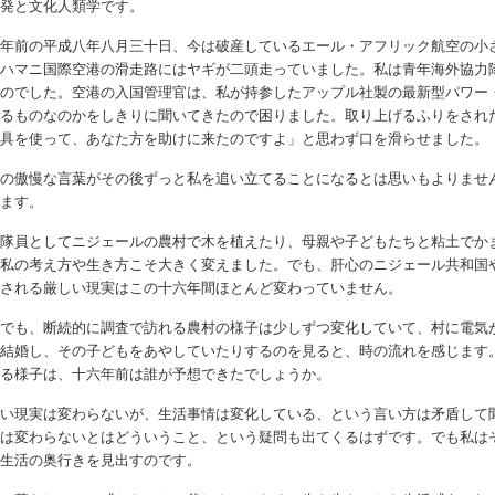
開発と文化人類学です。
六年前の平成八年八月三十日、今は破産しているエール・アフリック航空の小
・ハマニ国際空港の滑走路にはヤギが二頭走っていました。私は青年海外協力
たのでした。空港の入国管理官は、私が持参したアップル社製の最新型パワー
するものなのかをしきりに聞いてきたので困りました。取り上げるふりをされ
道具を使って、あなた方を助けに来たのですよ」と思わず口を滑らせました。
らの傲慢な言葉がその後ずっと私を追い立てることになるとは思いもよりませ
ります。
力隊員としてニジェールの農村で木を植えたり、母親や子どもたちと粘土でか
、私の考え方や生き方こそ大きく変えました。でも、肝心のニジェール共和国
表される厳しい現実はこの十六年間ほとんど変わっていません。
れでも、断続的に調査で訪れる農村の様子は少しずつ変化していて、村に電気
て結婚し、その子どもをあやしていたりするのを見ると、時の流れを感じます
くる様子は、十六年前は誰が予想できたでしょうか。
しい現実は変わらないが、生活事情は変化している、という言い方は矛盾して
実は変わらないとはどういうこと、という疑問も出てくるはずです。でも私は
な生活の奥行きを見出すのです。