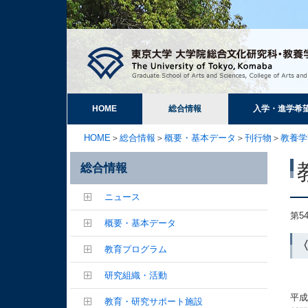
HOME
総合情報
入学・進学希
HOME
＞
総合情報
＞
概要・基本データ
＞
刊行物
＞
教養学
総合情報
ニュース
第5
概要・基本データ
教育プログラム
研究組織・活動
平
教育・研究サポート施設