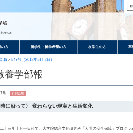
望の方
留学生・留学希望の方
在学生の方
卒
部報
＞
547号（2012年5月 2日）
教養学部報
47号
〈時に沿って〉 変わらない現実と生活変化
成二十三年十月一日付で、大学院総合文化研究科「人間の安全保障」プログラ