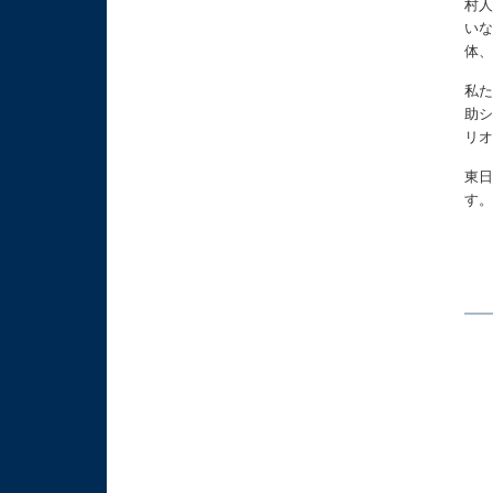
村
い
体
私
助
リ
東
す