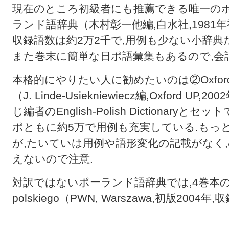
現在のところ初級者にも推薦できる唯一の
ランド語辞典（木村彰一他編,白水社,1981年初
収録語数は約2万2千で,用例も少ない小辞典
また巻末に簡単な日ポ語彙集もあるので,会
本格的にやりたい人に勧めたいのは②Oxford-PWN Po
（J. Linde-Usiekniewiecz編,Oxford U
じ編者のEnglish-Polish Dictionar
ポともに約5万で用例も充実している.もっ
が,たいていは用例や語形変化の記載がなく
えないので注意.
対訳ではないポーランド語辞典では,4巻本の③Uniwer
polskiego（PWN, Warszawa,初版200