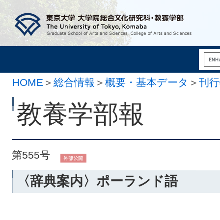
HOME
＞
総合情報
＞
概要・基本データ
＞
刊行
月 3日）
教養学部報
第555号
〈辞典案内〉ポーランド語