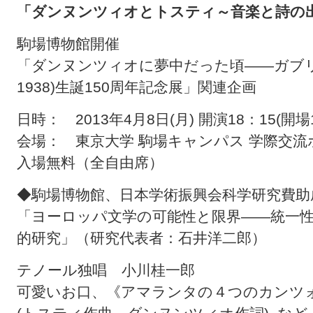
「ダンヌンツィオとトスティ～音楽と詩の
駒場博物館開催
「ダンヌンツィオに夢中だった頃――ガブリエ
1938)生誕150周年記念展」関連企画
日時： 2013年4月8日(月) 開演18：15(開場1
会場： 東京大学 駒場キャンパス 学際交流
入場無料（全自由席）
◆駒場博物館、日本学術振興会科学研究費助
「ヨーロッパ文学の可能性と限界――統一
的研究」（研究代表者：石井洋二郎）
テノール独唱 小川桂一郎
可愛いお口、《アマランタの４つのカンツ