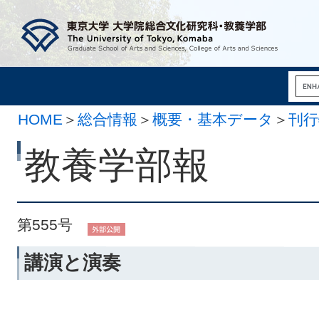
HOME
＞
総合情報
＞
概要・基本データ
＞
刊行
月 3日）
教養学部報
第555号
講演と演奏