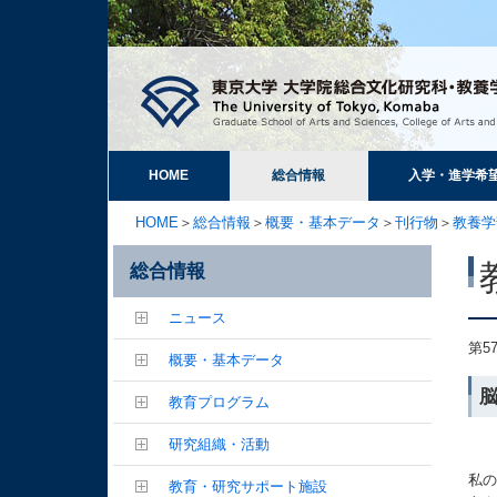
HOME
総合情報
入学・進学希
HOME
＞
総合情報
＞
概要・基本データ
＞
刊行物
＞
教養学
総合情報
ニュース
第5
概要・基本データ
教育プログラム
研究組織・活動
私
教育・研究サポート施設