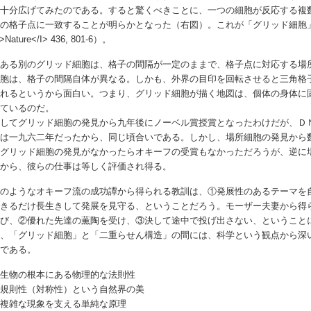
を十分広げてみたのである。すると驚くべきことに、一つの細胞が反応する複
）の格子点に一致することが明らかとなった（右図）。これが「グリッド細胞
>Nature</I> 436, 801-6）。
にある別のグリッド細胞は、格子の間隔が一定のままで、格子点に対応する場
細胞は、格子の間隔自体が異なる。しかも、外界の目印を回転させると三角格
たれるというから面白い。つまり、グリッド細胞が描く地図は、個体の身体に
れているのだ。
うしてグリッド細胞の発見から九年後にノーベル賞授賞となったわけだが、Ｄ
賞は一九六二年だったから、同じ頃合いである。しかし、場所細胞の発見から
しグリッド細胞の発見がなかったらオキーフの受賞もなかっただろうが、逆に
だから、彼らの仕事は等しく評価され得る。
上のようなオキーフ流の成功譚から得られる教訓は、①発展性のあるテーマを
できるだけ長生きして発展を見守る、ということだろう。モーザー夫妻から得
選び、②優れた先達の薫陶を受け、③決して途中で投げ出さない、ということ
た、「グリッド細胞」と「二重らせん構造」の間には、科学という観点から深
らである。
 生物の根本にある物理的な法則性
 規則性（対称性）という自然界の美
 複雑な現象を支える単純な原理