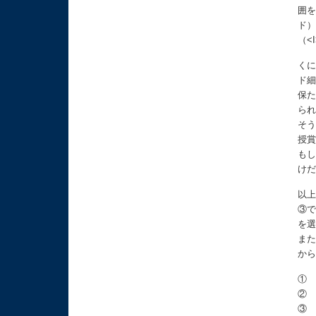
囲
ド
（<I
く
ド
保
ら
そ
授
も
け
以
③
を
ま
か
①
②
③