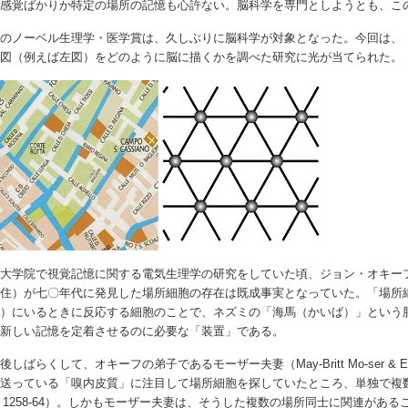
向感覚ばかりか特定の場所の記憶も心許ない。脳科学を専門としようとも、こ
年のノーベル生理学・医学賞は、久しぶりに脳科学が対象となった。今回は、
地図（例えば左図）をどのように脳に描くかを調べた研究に光が当てられた。
大学院で視覚記憶に関する電気生理学の研究をしていた頃、ジョン・オキーフ（Joh
定住）が七〇年代に発見した場所細胞の存在は既成事実となっていた。「場所
所）にいるときに反応する細胞のことで、ネズミの「海馬（かいば）」という
、新しい記憶を定着させるのに必要な「装置」である。
後しばらくして、オキーフの弟子であるモーザー夫妻（May-Britt Mo-ser & E
送っている「嗅内皮質」に注目して場所細胞を探していたところ、単独で複数の場所
5, 1258-64）。しかもモーザー夫妻は、そうした複数の場所同士に関連が