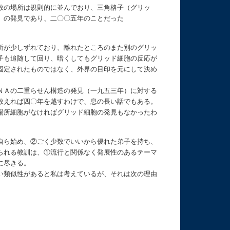
数の場所は規則的に並んでおり、三角格子（グリッ
」の発見であり、二〇〇五年のことだった
所が少しずれており、離れたところのまた別のグリッ
子も追随して回り、暗くしてもグリッド細胞の反応が
固定されたものではなく、外界の目印を元にして決め
ＮＡの二重らせん構造の発見（一九五三年）に対する
数えれば四〇年を越すわけで、息の長い話でもある。
場所細胞がなければグリッド細胞の発見もなかったわ
自ら始め、②ごく少数でいいから優れた弟子を持ち、
られる教訓は、①流行と関係なく発展性のあるテーマ
に尽きる。
い類似性があると私は考えているが、それは次の理由