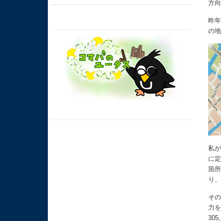
方
昨
の
私が
に
箇
り
その
力を
30