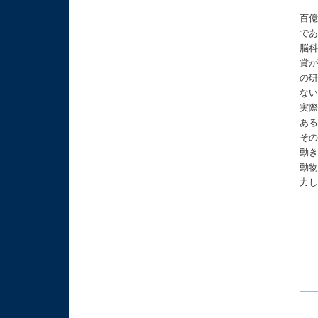
百
で
脳
賞
の
な
実
あ
そ
動
動
力