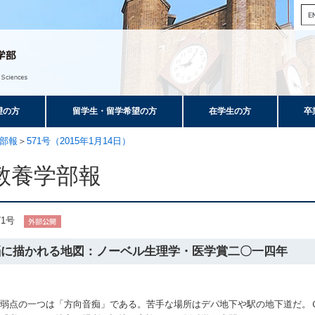
望の方
留学生・留学希望の方
在学生の方
卒
部報
＞
571号（2015年1月14日）
教養学部報
71号
脳に描かれる地図：ノーベル生理学・医学賞二〇一四年
の弱点の一つは「方向音痴」である。苦手な場所はデパ地下や駅の地下道だ。