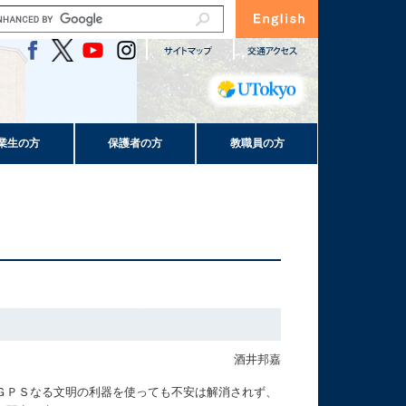
業生の方
保護者の方
教職員の方
酒井邦嘉
ＧＰＳなる文明の利器を使っても不安は解消されず、