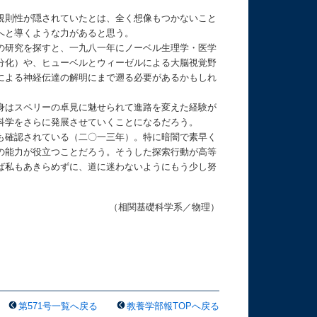
規則性が隠されていたとは、全く想像もつかないこと
へと導くような力があると思う。
の研究を探すと、一九八一年にノーベル生理学・医学
分化）や、ヒューベルとウィーゼルによる大脳視覚野
による神経伝達の解明にまで遡る必要があるかもしれ
身はスペリーの卓見に魅せられて進路を変えた経験が
科学をさらに発展させていくことになるだろう。
も確認されている（二〇一三年）。特に暗闇で素早く
の能力が役立つことだろう。そうした探索行動が高等
ば私もあきらめずに、道に迷わないようにもう少し努
（相関基礎科学系／物理）
第571号一覧へ戻る
教養学部報TOPへ戻る