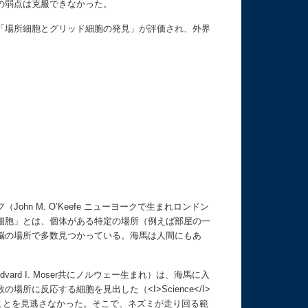
の弱点は克服できなかった。
「場所細胞とグリッド細胞の発見」が評価され、外界
n M. O’Keefe ニューヨークで生まれロンドン
細胞」とは、個体がある特定の場所（例えば部屋の一
脳の場所で多数見つかっている。海馬は人間にもあ
dvard I. Moser共にノルウェー生まれ）は、海馬に入
に反応する細胞を見出した（<I>Science</I>
あることを見逃さなかった。そこで、ネズミが走り回る範