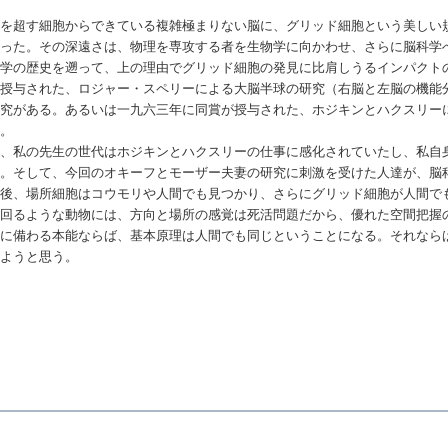
億を超す細胞からできている複雑極まりない脳に、グリッド細胞という美しい
あった。その深遠さは、物理を専攻する者を生物学に向かわせ、さらに脳科学
科学の歴史を遡って、上の理由でグリッド細胞の発見に比肩しうるインパクト
が授与された、ロジャー・スペリーによる大脳半球の研究（右脳と左脳の機能
研究がある。あるいは一九六三年に同賞が授与された、ホジキンとハクスリー
い。
際、私の先生の世代はホジキンとハクスリーの仕事に感化されていたし、私自
る。そして、今回のオキーフとモーザー夫妻の研究に刺激を受けた人達が、脳
の後、場所細胞はコウモリや人間でも見つかり、さらにグリッド細胞が人間で
き回るような動物には、方向と場所の感覚は死活問題だから、優れた空間把握
物に備わる本能ならば、基本原理は人間でも同じということになる。それなら
しようと思う。