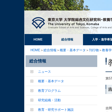
HOME
総合情報
入学・進学希
HOME
＞
総合情報
＞
概要・基本データ
＞
刊行物
＞
教養学
総合情報
ニュース
第5
概要・基本データ
教育プログラム
研究組織・活動
吉
教育・研究サポート施設