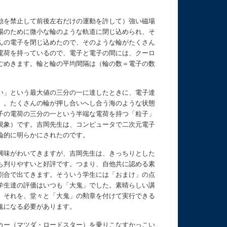
動を禁止して前後左右だけの運動を許して）強い磁場
場のために微小な輪のような軌道に閉じ込められ、そ
んの電子を閉じ込めたので、そのような輪がたくさん
電荷を持っているので、電子と電子の間には、クーロ
ごめきます。輪と輪の平均間隔は（輪の数＝電子の数
い」という最大値の三分の一に達したときに、電子達
）。たくさんの輪が押し合いへし合う海のような状態
子の電荷の三分の一という半端な電荷を持つ「粒子」
現象）です。吉岡先生は、コンピュータで二次元電子
論的に明らかにされたのです。
興味がわいてきますが、吉岡先生は、きっちりとした
も判りやすいと好評です。つまり、自他共に認める素
割合で出てきます。そういう学生には「おまけ」の点
学生達の評価はいつも「大鬼」でした。素晴らしい講
、それを、堂々と「大鬼」の勲章を付けて実行できる
鬼になる必要があります。
カー（マツダ・ロードスター）を乗りこなすかっこい