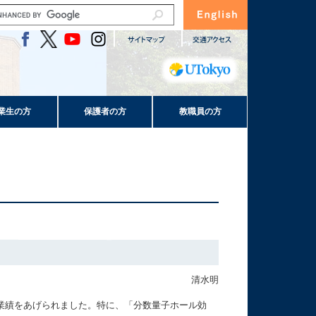
業生の方
保護者の方
教職員の方
清水明
業績をあげられました。特に、「分数量子ホール効