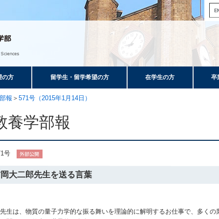
望の方
留学生・留学希望の方
在学生の方
卒
部報
＞
571号（2015年1月14日）
教養学部報
71号
吉岡大二郎先生を送る言葉
岡先生は、物質の量子力学的な振る舞いを理論的に解明するお仕事で、多くの