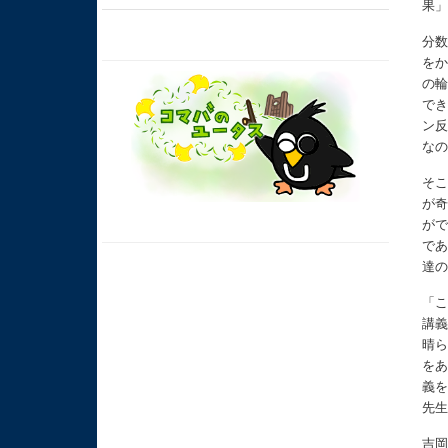
果
分
を
の
で
ン
な
そ
が
が
で
達
「
講
晴
を
義
先
吉