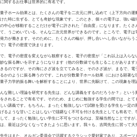
」に関するお仕事は世界的に有名です。
数量子ホール効果とは、たくさんの電子を二次元に押し込めて（上下方向の運
かけた時に生ずる、とても奇妙な現象です。このとき、個々の電子は、強い磁
輪の中心が移動することだけが電子に許された「自由度」になります。たくさ
きて、うごめいている、そんな二次元世界ができるのです。ところで、電子は
反発力が働きます。そのために、たくさんの輪が、押し合いへし合いながらう
ので）電子の密度で決まります。
こで、電子の密度を変えながら観察すると、電子の密度が「これ以上は入らな
奇妙な振る舞いを示すようになります（他の分数値でも生じることがあります
できるのですが、その海にさざ波を立ててみると、そのさざ波が、まるで、電
あるかのように振る舞うのです。これが分数量子ホール効果（における顕著な
の量子力学的振る舞いを解析することにより、世界に先駆けて、この現象を理
こんな難しい理論を研究する先生は、どんな講義をするのだろうか？」という
義をされることで有名です。そのため、まじめに勉強する学生の間では、とて
らしい講義です。もちろん、まったく勉強しないで試験を受ける学生も一定の
あげるような甘いことはしないで躊躇なく不可を付ける先生としても有名で、
をして、まったく勉強しない学生に不可をつけるのは、至極当然なことですが
生は、最近は少なくなってきたように思います。我々も、吉岡先生に習って大
岡先生はまた、オルガン委員会で活躍するクラシック愛好家であり、スポーツ