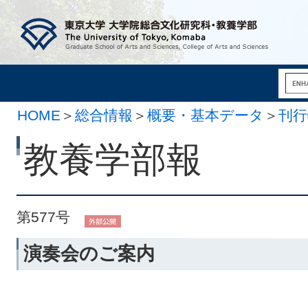
HOME
＞
総合情報
＞
概要・基本データ
＞
刊行
10月 7日）
教養学部報
第577号
演奏会のご案内