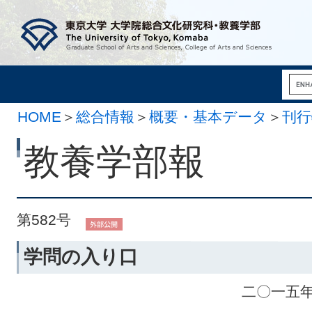
HOME
＞
総合情報
＞
概要・基本データ
＞
刊行
月 1日）
教養学部報
第582号
学問の入り口
二〇一五