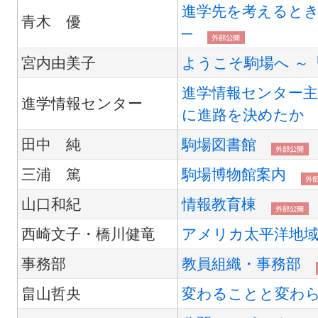
進学先を考えるとき
青木 優
─
宮内由美子
ようこそ駒場へ ～
進学情報センター
進学情報センター
に進路を決めたか
田中 純
駒場図書館
三浦 篤
駒場博物館案内
山口和紀
情報教育棟
西崎文子・橋川健竜
アメリカ太平洋地域
事務部
教員組織・事務部
畠山哲央
変わることと変わ