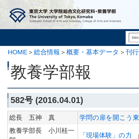
HOME
＞
総合情報
＞
概要・基本データ
＞
刊行
月 1日）
教養学部報
582号 (2016.04.01)
総長 五神 真
学問の扉を開こう
教養学部長 小川桂一
「現場体験」の力