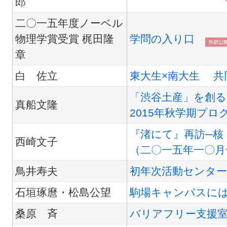
郎
二〇一五年度ノーベル
物理学賞受賞 梶田隆
学問の入り口
章
白 佐立
東大生×南大生 共
「渋谷土産」を創
真船文隆
2015年秋学期プロ
『渚にて』再訪─核
西崎文子
（二〇一五年一〇月
鳥井寿夫
初年次活動センター
石垣琢麿・松島公望
駒場キャンパスに
桑原 斉
バリアフリー支援