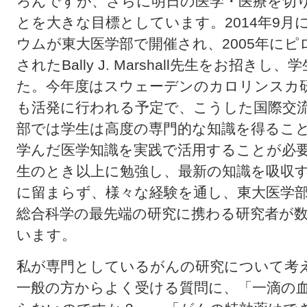
ろんですが、さらに明日の医学・医療を切
とを大きな目標としています。2014年9
ウムが東大医学部で開催され、2005年に
されたBally J. Marshall先生をお招
た。今年度はスウェーデンのカロリンスカ
も活発に行われる予定で、こうした国際交
部では学生は高度の専門的な知識を得るこ
学んだ医学知識を実践で活用することが必
生のとき以上に勉強し、最新の知識を吸収
に留まらず、様々な経験を通し、東大医学
総合科学の最先端の研究に携わる研究者が
います。
私が専門としているがんの研究について考
一般の方からよく受ける質問に、「一滴の