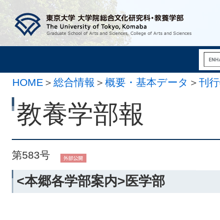
HOME
＞
総合情報
＞
概要・基本データ
＞
刊行
月11日）
教養学部報
第583号
<本郷各学部案内>医学部