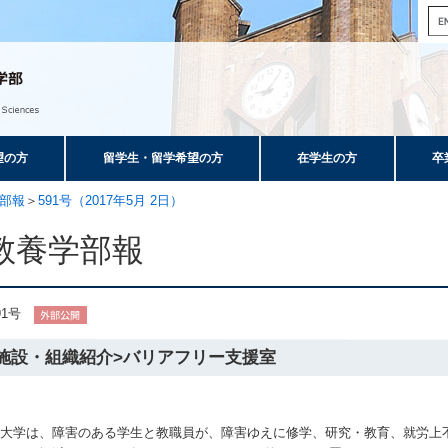
望の方
留学生・留学希望の方
在学生の方
卒
部報
＞
591号（2017年5月 2日）
教養学部報
91号
<施設・組織紹介>バリアフリー支援室
京大学は、障害のある学生と教職員が、障害ゆえに修学、研究・教育、就労上