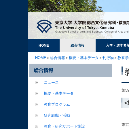
HOME
総合情報
入学・進学希
HOME
＞
総合情報
＞
概要・基本データ
＞
刊行物
＞
教養学
総合情報
ニュース
第5
概要・基本データ
教育プログラム
研究組織・活動
東
教育・研究サポート施設