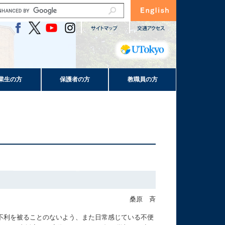
業生の方
保護者の方
教職員の方
桑原 斉
不利を被ることのないよう、また日常感じている不便