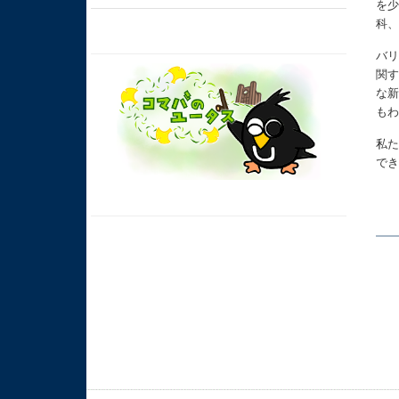
を少
科
バリ
関
な
も
私
で