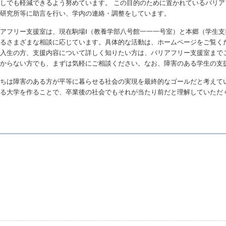
しでも軽減できるよう努めています。 この目的のために置かれているバリ
、研究所等に助言を行い、学内の連絡・調整をしています。
アフリー支援室は、現在駒場Ⅰ（教養学部八号館一一一号室）と本郷（学生
するさまざまな相談に応じています。具体的な活動は、ホームページをご覧く
新入生の方、支援内容について詳しく知りたい方は、バリアフリー支援室まで
わからない方でも、まずは気軽にご相談ください。なお、障害のある学生の支
たちは障害のある方が平等に暮らせる社会の実現を最終的なゴールだと考えて
きる大学を作ることで、卒業後の社会でもそれが当たり前だと理解していただ