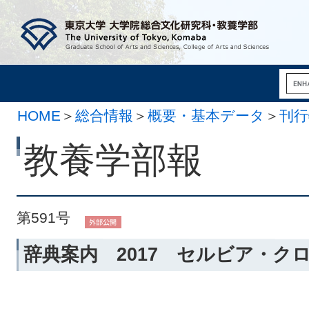
HOME
＞
総合情報
＞
概要・基本データ
＞
刊行
月 2日）
教養学部報
第591号
辞典案内 2017 セルビア・ク