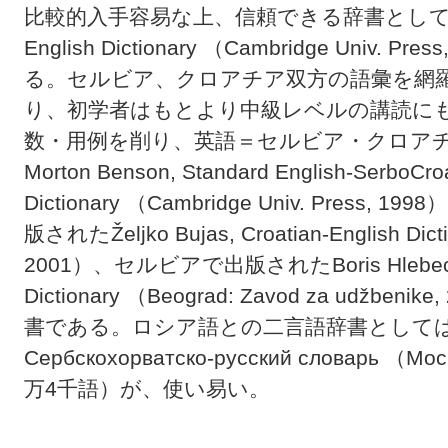
比較的入手容易な上、信頼できる辞書として、Morton 
English Dictionary （Cambridge Univ
る。セルビア、クロアチア双方の語彙を網
り、初学者はもとより中級レベルの講読に
数・用例を削り、英語＝セルビア・クロア
Morton Benson, Standard English-SerboCroa
Dictionary （Cambridge Univ. Pre
版されたŽeljko Bujas, Croatian-English Dict
2001）、セルビアで出版されたBoris Hlebec, Com
Dictionary （Beograd: Zavod za ud
書である。ロシア語との二言語辞書としては、И. И
Сербскохорватско-русский словарь （Мос
万4千語）が、使い易い。