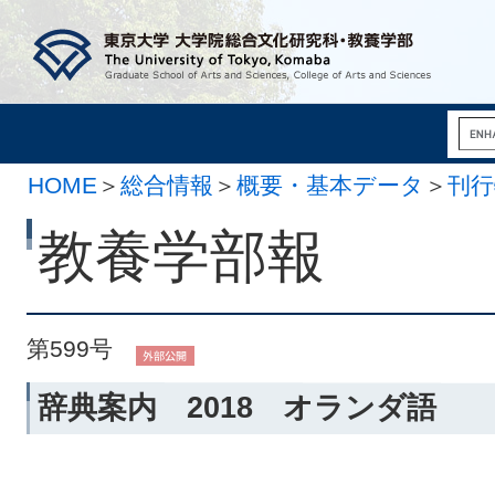
HOME
＞
総合情報
＞
概要・基本データ
＞
刊行
月 2日）
教養学部報
第599号
辞典案内 2018 オランダ語