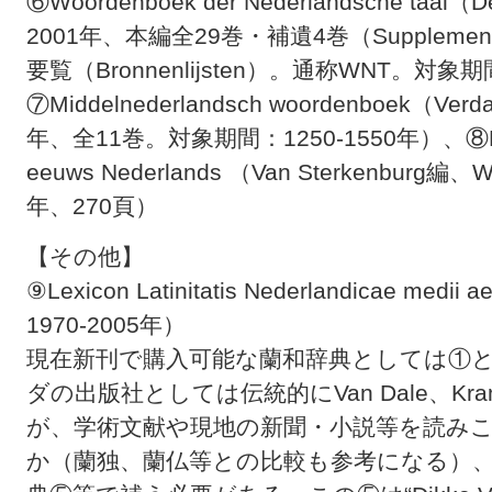
⑥Woordenboek der Nederlandsche taal（
2001年、本編全29巻・補遺4巻（Supplement 
要覧（Bronnenlijsten）。通称WNT。対象期
⑦Middelnederlandsch woordenboek（Ver
年、全11巻。対象期間：1250-1550年）、⑧Een glo
eeuws Nederlands （Van Sterkenburg編、
年、270頁）
【その他】
⑨Lexicon Latinitatis Nederlandicae me
1970-2005年）
現在新刊で購入可能な蘭和辞典としては①
ダの出版社としては伝統的にVan Dale、Kra
が、学術文献や現地の新聞・小説等を読み
か（蘭独、蘭仏等との比較も参考になる）