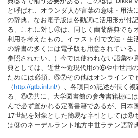
典⑤等で補う必要がある。この⑤は“Dikke V
と呼ばれ、オランダ人が言葉の意味・用法
の辞典。なお電子版は各動詞に活用形が付
る。これに対し④は、同じく蘭蘭辞典でも
利用を考えたもの。イラスト付で文法・生活慣習
の辞書の多くには電子版も用意されている。価格等
参照されたい。）今では使われない語彙や
典としては、近世〜近現代用の⑥や中世用
ためには必須。⑥⑦その他はオンラインで
（
http://gtb.inl.nl/
）、各項目の記述が長く複
る。⑥⑦共に、大学図書館の参考書籍棚にはOxford 
んで必ず置かれる定番書籍であるが、日本
17世紀を対象とした簡易な字引としては⑧
は⑨のネーデルラント地方中世ラテン語辞