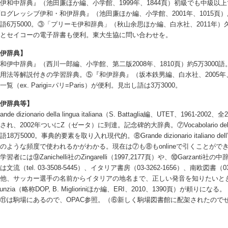
伊和中辞典』（池田廉ほか編、小学館、1999年、1844頁）初級でも中級以上
ログレッシブ伊和・和伊辞典』（池田廉ほか編、小学館、2001年、1015
語6万5000。③「プリーモ伊和辞典」（秋山余思ほか編、白水社、2011年）
オとセイコーの電子辞書も便利。東大生協に問い合わせを。
和伊辞典】
和伊中辞典』（西川一郎編、小学館、第二版2008年、1810頁）約5万300
用法等解説付きの学習辞典。⑤『和伊辞典』（坂本鉄男編、白水社、2005年
一覧（ex. Parigi=パリ=Paris）が便利。見出し語は3万3000。
伊伊辞典等】
ande dizionario della lingua italiana（S. Battaglia編、UTE
れ、2002年ついにZ（ゼータ）に到達。記念碑的大辞典。⑦Vocabolario della lingu
18万5000。事典的要素を取り入れ現代的。⑧Grande dizionario italiano dell’us
のような頻度で使われるかがわかる。現在は⑦も⑧もonlineで引くことが
学習者には⑨Zanichelli社のZingarelli（1997,2177頁）や、⑩Garz
は文流（tel. 03-3508-5445）、イタリア書房（03-3262-1656）、南欧図書（
他、サッカー選手の名前からイタリアの地名まで、正しい発音を知りたいときは、⑪Dizionario 
nunzia（略称DOP, B. Miglioriniほか編、ERI、2010、1390頁）が頼りになる。
⑪は駒場にあるので、OPAC参照。（⑥新しく駒場図書館に配架されたので