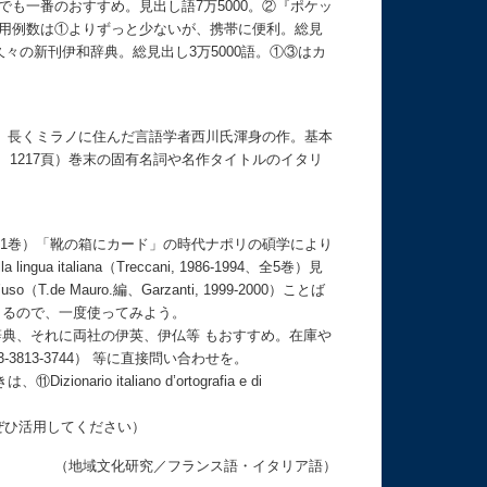
でも一番のおすすめ。見出し語7万5000。②『ポケッ
頁）用例数は①よりずっと少ないが、携帯に便利。総見
久々の新刊伊和辞典。総見出し3万5000語。①③はカ
0語。長くミラノに住んだ言語学者西川氏渾身の作。基本
、1217頁）巻末の固有名詞や名作タイトルのイタリ
T、1961-2002、全21巻）「靴の箱にカード」の時代ナポリの碩学により
a italiana（Treccani, 1986-1994、全5巻）見
o（T.de Mauro.編、Garzanti, 1999-2000）ことば
できるので、一度使ってみよう。
anti社の中辞典、それに両社の伊英、伊仏等 もおすすめ。在庫や
03-3813-3744） 等に直接問い合わせを。
italiano d’ortografia e di
ぜひ活用してください）
（地域文化研究／フランス語・イタリア語）