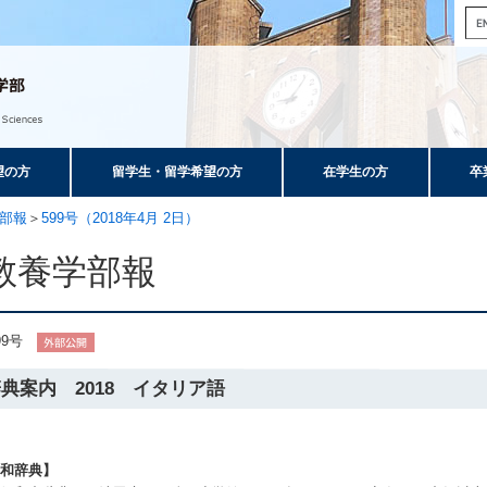
望の方
留学生・留学希望の方
在学生の方
卒
部報
＞
599号（2018年4月 2日）
教養学部報
99号
典案内 2018 イタリア語
伊和辞典】