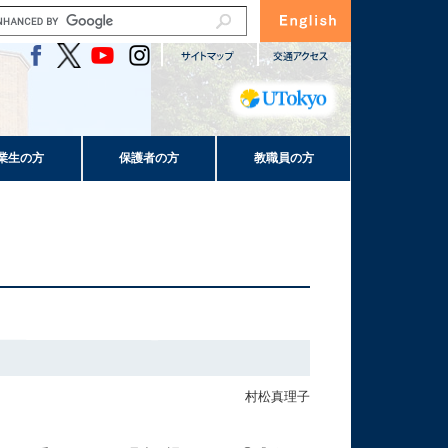
業生の方
保護者の方
教職員の方
村松真理子