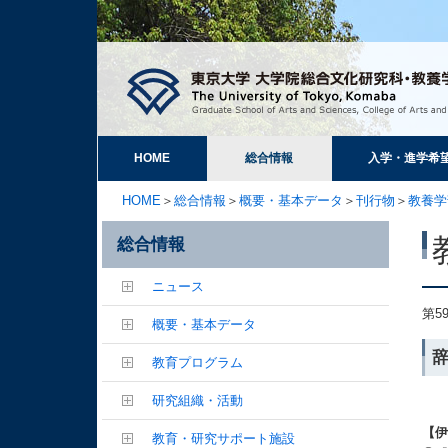
HOME
総合情報
入学・進学希
HOME
＞
総合情報
＞
概要・基本データ
＞
刊行物
＞
教養学
総合情報
ニュース
第5
概要・基本データ
辞
教育プログラム
研究組織・活動
【
教育・研究サポート施設