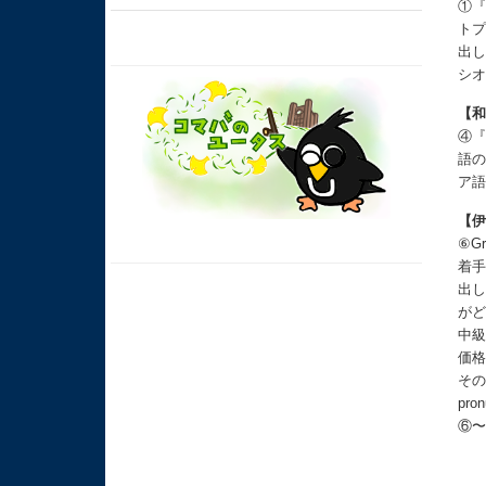
①『
トプ
出し
シ
【
④『
語の
ア語
【
⑥Gr
着手さ
出し語
がど
中級
価格
その
pro
⑥〜