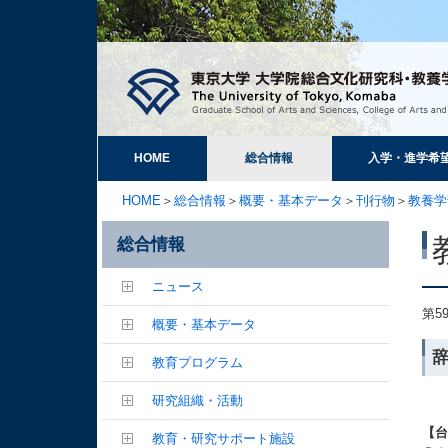
HOME
総合情報
入学・進学希
HOME
＞
総合情報
＞
概要・基本データ
＞
刊行物
＞
教養学
総合情報
ニュース
第5
概要・基本データ
辞
教育プログラム
研究組織・活動
【
教育・研究サポート施設