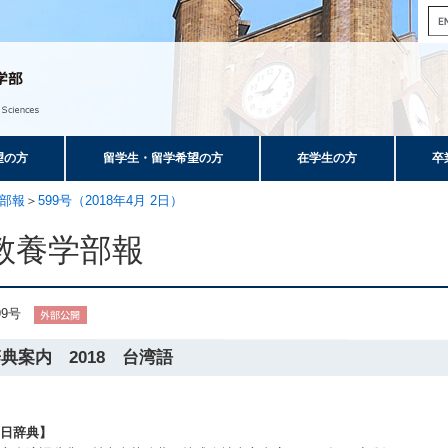
望の方
留学生・留学希望の方
在学生の方
卒
部報
＞
599号（2018年4月 2日）
教養学部報
99号
典案内 2018 台湾語
台日辞典】