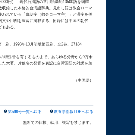
000円） 現代台湾語の常用語彙約13500語を網羅
数収録した本格的台湾語辞典。見出し語は教会ローマ
使われている「白話字（教会ローマ字）」と漢字を併
例文や用例を豊富に掲載する。附録には中国の朝代
どもある。
刷、1993年10月初版第四刷、全2巻、27184
の特殊音を有するものまで、あらゆる分野から9万余
した大著。片仮名の発音を表記に台湾国語の対訳を加
（中国語）
第599号一覧へ戻る
教養学部報TOPへ戻る
無断での転載、転用、複写を禁じます。