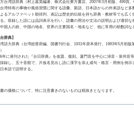
方台湾語辞典（村上嘉英編著、株式会社東方書店、2007年3月初版、499頁、6
、台湾特有の事物や風俗習慣に関する語彙、新語、日本語からの外来語など多
によるアルファベット順排列、表記は歴史的伝統を持ち辞典・教材等でも広く
する。収録した語には品詞表示を行い、語彙の用法や文法の説明および適切な
、中国人の姓、中国の地名、世界の主要国名・地名など、他に常用の助数詞な
日台辞典】
湾語大辞典（台湾総督府編、国書刊行会、1931年原本発行、1983年5月初版第一
。）
6年に発刊された『台日辞典』を改題、復刻。厦門音を中心に漳音・泉州音等
を採録し、五十音順で、片仮名見出し語に漢字を添え成句・格言・用例を例示
、日本語で説明する。
辞書の価格について、特に注意書きのないものは税抜きとなります。