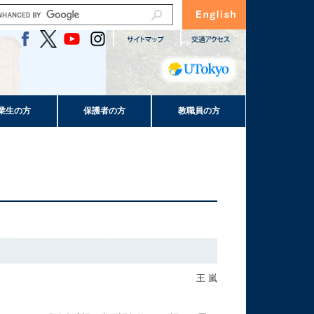
業生の方
保護者の方
教職員の方
王 嵐