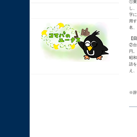
①東
し
字
用
名
【
②台
円
昭和
語
え
※