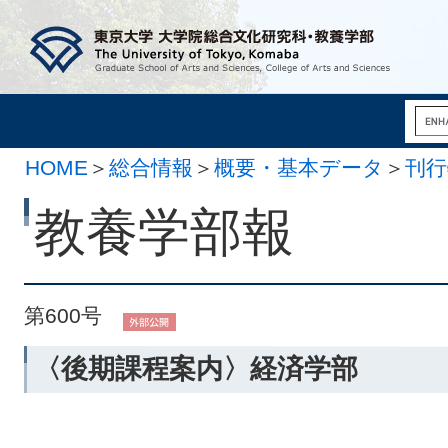
HOME
＞
総合情報
＞
概要・基本データ
＞
刊行
月 8日）
教養学部報
第600号
〈後期課程案内〉経済学部