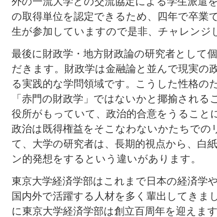
外の一流大学との交流協定による学生派遣
の取得単位を認定できるため、四年で卒業
生が参加していますので是非、チャレンジ
最後に財政学・地方財政論の研究者として
だきます。財政学は金融論と並んで現実の
る実践的な学問領域です。こうした性格の
「赤門の財政学」ではないかと揶揄される
役所がもっていて、政治的合意をうること
政治は既得権益をそこなわないかたちでの
て、大学の研究者は、長期的視点から、白
ン的発想をするという違いがあります。
東京大学経済学部はこれまで日本の経済学
国内外で活躍する人材を多く輩出してきま
に東京大学経済学部は創立百周年を迎えま