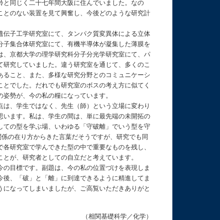
齢と同じく二十七年間大阪に住んでいました。なの
ことのない装置を見て興奮し、今後どのような研究計
遺伝子工学研究室にて、タンパク質変異体による立体
分子集合体研究室にて、有機半導体が凝集した薄膜を
は、京都大学の理学研究科分子分光学研究室にて、パ
て研究していました。違う研究室を通じて、多くのこ
あること、また、多様な研究分野とのコミュニケーシ
ことでした。だれでも研究室のボスの考え方に似てく
の姿勢が、今の私の糧になっています。
点は、学生ではなく、先生（師）という立場に変わり
思います。私は、学生の間は、単に最先端の未開拓の
しての型を学ぶ場、いわゆる「守破離」でいう型を守
関係の在り方からきた言葉だそうですが、研究でも同
で各研究室で学んできた型の中で重要なものを残し、
ことが、研究者としての自立だと考えています。
今の目標です。副題は、今の私の位置づけを表現しま
今後、「破」と「離」に到達できるように精進してま
うになってしまいましたが、ご高覧いただきありがと
（相関基礎科学／化学）