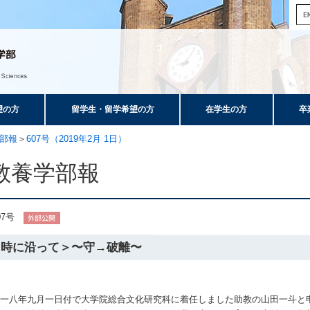
望の方
留学生・留学希望の方
在学生の方
卒
部報
＞
607号（2019年2月 1日）
教養学部報
07号
＜時に沿って＞〜守→破離〜
〇一八年九月一日付で大学院総合文化研究科に着任しました助教の山田一斗と