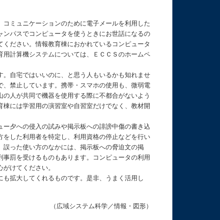
、コミュニケーションのために電子メールを利用した
ャンパスでコンピュータを使うときにお世話になるの
てください。情報教育棟におかれているコンピュータ
育用計算機システムについては、ＥＣＣＳのホームペ
す。自宅ではいいのに、と思う人もいるかも知れませ
で、禁止しています。携帯・スマホの使用も、微弱電
山の人が共同で機器を使用する際に不都合がないよう
育棟には学習用の演習室や自習室だけでなく、教材開
。
ュー夕への侵入の試みや掲示板への誹謗中傷の書き込
方をした利用者を特定し、利用資格の停止などを行い
。誤った使い方のなかには、掲示板への脅迫文の掲
刑事罰を受けるものもあります。コンピュータの利用
心がけてください。
にも拡大してくれるものです。是非、うまく活用し
（広域システム科学／情報・図形）