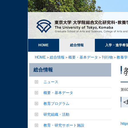
HOME
総合情報
入学・進学希
HOME
＞
総合情報
＞
概要・基本データ
＞
刊行物
＞
教養学
総合情報
ニュース
第6
概要・基本データ
教育プログラム
研究組織・活動
http
教育・研究サポート施設