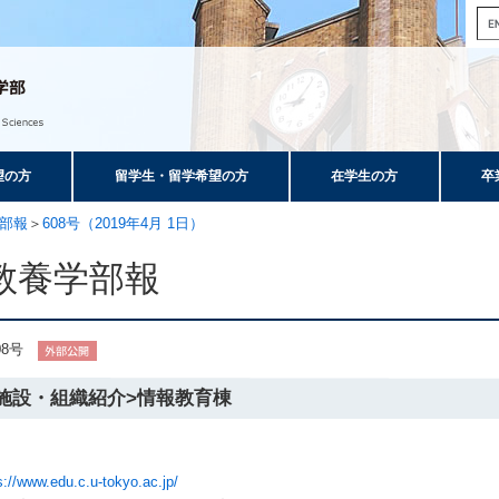
望の方
留学生・留学希望の方
在学生の方
卒
部報
＞
608号（2019年4月 1日）
教養学部報
08号
<施設・組織紹介>情報教育棟
s://www.edu.c.u-tokyo.ac.jp/