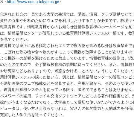
CS〈
https://www.ecc.u-tokyo.ac.jp/
〉
報化された社会の一員である大学の生活では、講義、演習、クラブ活動などで
、資料の収集や分析のためにウェブを利用したりすることが必要です。駒場キ
情報教育棟です。情報教育棟からのお知らせは情報教育棟のホームページを見
備は、情報基盤センターが管理している教育用計算機システムの一部です。教
ジを見てください。
報教育棟では廊下にある指定されたエリアで飲み物が飲める以外は飲食禁止で
が、こぼれた飲み物や食べ物のかすによって機器が故障することがありますの
による機器への影響を避けるために禁止しています。情報教育棟の規則は、沢
決めたものですので、必ず情報教育棟の規則に従ってください。また、情報教
室や研究室などもありますので、迷惑をかけることのないようにしてください
育用計算機システムの誤った使い方、例えば、情報基盤センターの管理コンピ
、不適切画像のウェブ掲載などを発見すると、利用記録から、そのような使い
す。教育用計算機システムを使っている限り、匿名でできることはありません
、パスワードの盗用、ファイル交換ソフトウェアなどによる著作権侵害など、
は操作がうまくなるだけでなく、大学生として適切な使いかたができるように
ンピュータは、使い方さえ誤らなければ、皆さんの知的能力と人的魅力を何倍
、充実した大学生活を送ってください。