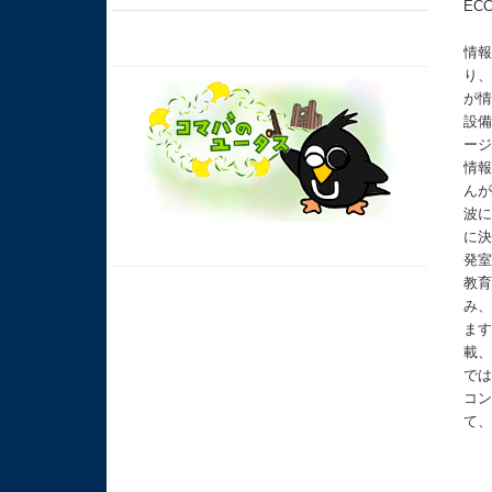
EC
情
り
が
設
ー
情
ん
波
に
発
教
み
ま
載
で
コ
て