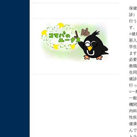
保
診
行
す
○健
新
学生
ま
必
教
生
健
行
○一
一
機
内
性
健
ん
ト