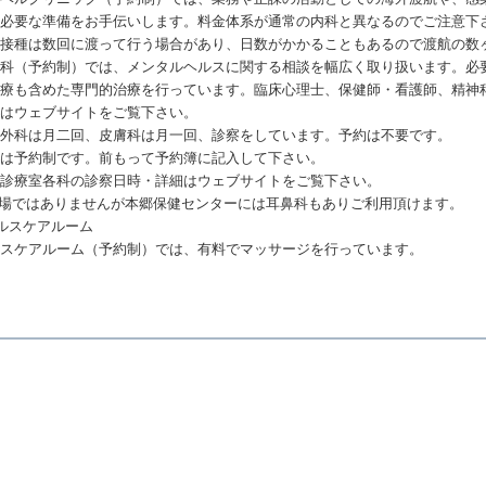
、必要な準備をお手伝いします。料金体系が通常の内科と異なるのでご注意下
防接種は数回に渡って行う場合があり、日数がかかることもあるので渡航の数
神科（予約制）では、メンタルヘルスに関する相談を幅広く取り扱います。必
治療も含めた専門的治療を行っています。臨床心理士、保健師・看護師、精神
細はウェブサイトをご覧下さい。
形外科は月二回、皮膚科は月一回、診察をしています。予約は不要です。
科は予約制です。前もって予約簿に記入して下さい。
般診療室各科の診察日時・詳細はウェブサイトをご覧下さい。
駒場ではありませんが本郷保健センターには耳鼻科もありご利用頂けます。
ルスケアルーム
ルスケアルーム（予約制）では、有料でマッサージを行っています。