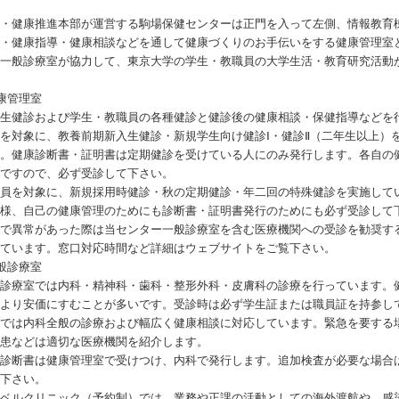
健・健康推進本部が運営する駒場保健センターは正門を入って左側、情報教育
）・健康指導・健康相談などを通して健康づくりのお手伝いをする健康管理室
う一般診療室が協力して、東京大学の学生・教職員の大学生活・教育研究活動
。
康管理室
入生健診および学生・教職員の各種健診と健診後の健康相談・保健指導などを
を対象に、教養前期新入生健診・新規学生向け健診Ⅰ・健診Ⅱ（二年生以上）
す。健康診断書・証明書は定期健診を受けている人にのみ発行します。各自の
要ですので、必ず受診して下さい。
職員を対象に、新規採用時健診・秋の定期健診・年二回の特殊健診を実施して
同様、自己の健康管理のためにも診断書・証明書発行のためにも必ず受診して
診で異常があった際は当センター一般診療室を含む医療機関への受診を勧奨す
っています。窓口対応時間など詳細はウェブサイトをご覧下さい。
般診療室
般診療室では内科・精神科・歯科・整形外科・皮膚科の診療を行っています。
関より安価にすむことが多いです。受診時は必ず学生証または職員証を持参し
科では内科全般の診療および幅広く健康相談に対応しています。緊急を要する
疾患などは適切な医療機関を紹介します。
康診断書は健康管理室で受けつけ、内科で発行します。追加検査が必要な場合
で下さい。
ラベルクリニック（予約制）では、業務や正課の活動としての海外渡航や、感