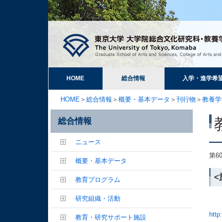
HOME
総合情報
入学・進学希
HOME
＞
総合情報
＞
概要・基本データ
＞
刊行物
＞
教養学
総合情報
ニュース
第6
概要・基本データ
教育プログラム
研究組織・活動
http
教育・研究サポート施設