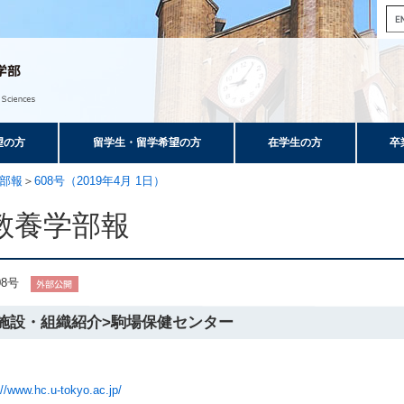
望の方
留学生・留学希望の方
在学生の方
卒
部報
＞
608号（2019年4月 1日）
教養学部報
08号
<施設・組織紹介>駒場保健センター
://www.hc.u-tokyo.ac.jp/