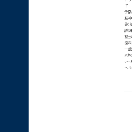
て
予
精
薬
詳
整
歯
一
※
○ヘ
ヘ