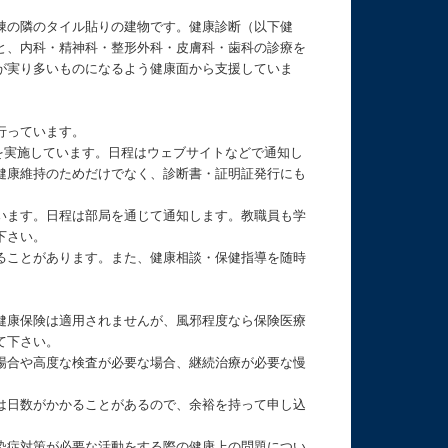
棟の隣のタイル貼りの建物です。健康診断（以下健
と、内科・精神科・整形外科・皮膚科・歯科の診療を
が実り多いものになるよう健康面から支援していま
行っています。
を実施しています。日程はウェブサイトなどで通知し
健康維持のためだけでなく、診断書・証明証発行にも
います。日程は部局を通じて通知します。教職員も学
下さい。
ることがあります。また、健康相談・保健指導を随時
健康保険は適用されませんが、風邪程度なら保険医療
て下さい。
場合や高度な検査が必要な場合、継続治療が必要な慢
は日数がかかることがあるので、余裕を持って申し込
染症対策が必要な活動をする際の健康上の問題につい