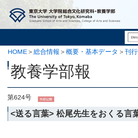
HOME
＞
総合情報
＞
概要・基本データ
＞
刊行
月 5日）
教養学部報
第624号
<送る言葉> 松尾先生をおくる言