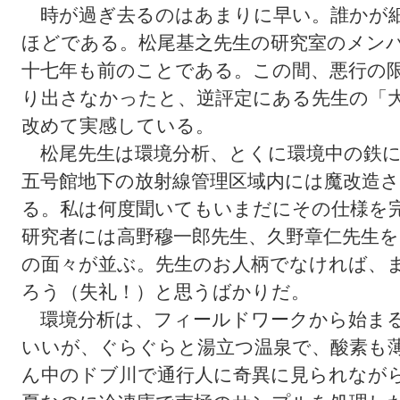
時が過ぎ去るのはあまりに早い。誰かが
ほどである。松尾基之先生の研究室のメン
十七年も前のことである。この間、悪行の
り出さなかったと、逆評定にある先生の「
改めて実感している。
松尾先生は環境分析、とくに環境中の鉄に
五号館地下の放射線管理区域内には魔改造
る。私は何度聞いてもいまだにその仕様を
研究者には高野穆一郎先生、久野章仁先生
の面々が並ぶ。先生のお人柄でなければ、
ろう（失礼！）と思うばかりだ。
環境分析は、フィールドワークから始まる
いいが、ぐらぐらと湯立つ温泉で、酸素も
ん中のドブ川で通行人に奇異に見られなが