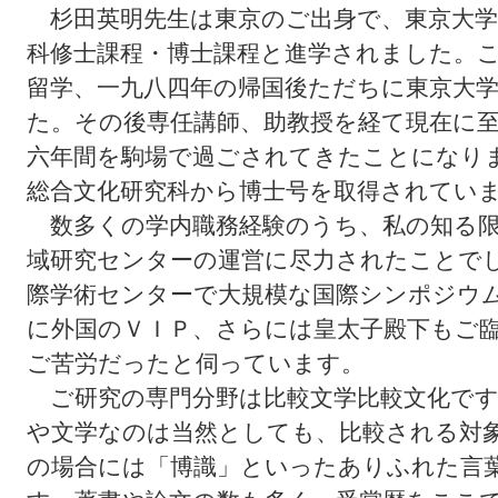
杉田英明先生は東京のご出身で、東京大学
科修士課程・博士課程と進学されました。
留学、一九八四年の帰国後ただちに東京大
た。その後専任講師、助教授を経て現在に
六年間を駒場で過ごされてきたことになり
総合文化研究科から博士号を取得されてい
数多くの学内職務経験のうち、私の知る限
域研究センターの運営に尽力されたことで
際学術センターで大規模な国際シンポジウ
に外国のＶＩＰ、さらには皇太子殿下もご
ご苦労だったと伺っています。
ご研究の専門分野は比較文学比較文化です
や文学なのは当然としても、比較される対
の場合には「博識」といったありふれた言