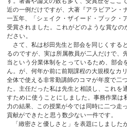
す。著書や論文の数も多く、受賞歴をここ
近の一例だけですが、大著『アラビアン・
一五年、「シェイク・ザイード・ブック・
受賞されました。これがどのような賞なの
ださい。
さて、私は杉田先生と部会を同じくすると
るのですが、実は所属教員が二人だけで、
当という分業体制をとっているため、部会
ん。が、何年か前に前期課程の大規模なカ
全体で使える非常勤講師のコマが年度で二
た。主任だった私は先生と相談し、これを
すために使うことにしました。事務作業は
力の結果、この授業が今では同時に二つ走
貢献ができたと思う数少ない一件です。
「緻密さと優しさと」を表題にしましたが