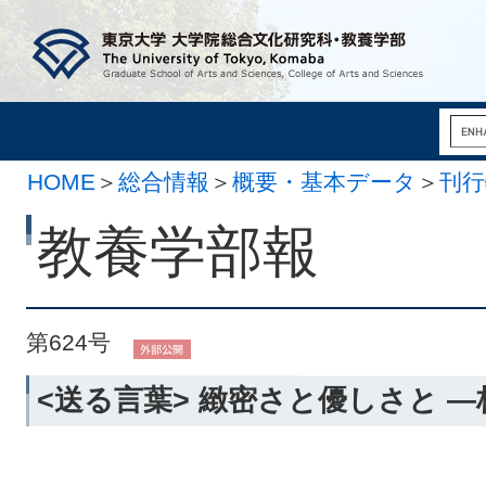
HOME
＞
総合情報
＞
概要・基本データ
＞
刊行
月 5日）
教養学部報
第624号
<送る言葉> 緻密さと優しさと 