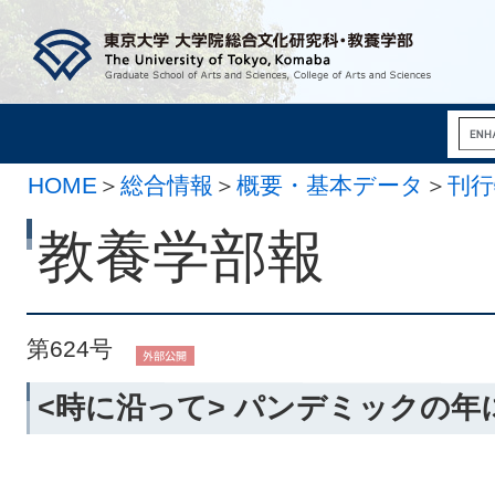
HOME
＞
総合情報
＞
概要・基本データ
＞
刊行
月 5日）
教養学部報
第624号
<時に沿って> パンデミックの年