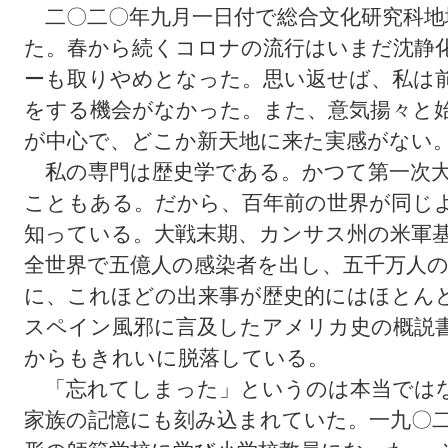
二〇二〇年九月一日付で総合文化研究科地
た。春から続くコロナの流行はいまだ沈静
ーも取りやめとなった。思い返せば、私は
をする機会がなかった。また、意気揚々と
が中心で、どこか新天地に来た実感がない
私の専門は歴史学である。かつて第一次大
こともある。だから、百年前の世界が同じ
知っている。大戦末期、カンサス州の米軍
全世界で五億人の感染者を出し、五千万人
に、これほどの出来事が歴史的にはほとん
スペイン風邪に言及したアメリカ史の概説
からもきれいに脱落している。
「忘れてしまった」というのは本当では
家族の記憶にも刻み込まれていた。一九〇