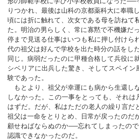
形の師範学校に学び小学校教員になった──
りつかれ、最後は山科の京都薬科大に奉職
頃には折に触れて、次女である母を訪ねて
た。明治の男らしく、常に寡黙で不機嫌だ
停まで見送る仕事はいつも私に押し付けら
代の祖父は好んで学校を出た時分の話をし
同じ。病弱だったのに甲種合格して兵役に
シベリアに出兵した驚き、そしてスペイン
験であった。
もとより、祖父が幸運にも病から生還しな
しなかった。この一事をとっても、それは
はずだ。だが、私はただの老人の繰り言だ
祖父は一命をとりとめ、日常が戻ったのだ
顧せねばならぬのか──忘れてしまったの
認識できなかったのだ。