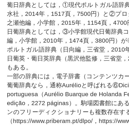
葡日辞典としては，①現代ポルトガル語辞典
水社，2014年，1517頁，7500円）と
之瀬他編，小学館，2015年，1154頁，470
日葡辞典としては，③小学館現代日葡辞典
編，小学館，2010年，1474頁，3800円
ポルトガル語辞典（日向編，三省堂，2010年
日葡英・葡日英辞典（黒沢他監修，三省堂，200
もある。
一部の辞典には，電子辞書（コンテンツカ
葡葡辞典なら，通称Aurélioと呼ばれる⑥Dicionário
portuguesa（Aurélio Buarque de Holanda F
edição，2272 páginas）。駒場図書
ンのフリーディクショナリーも複数存在す
（https://www.priberam.pt/dlpo/，https://