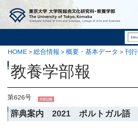
HOME
＞
総合情報
＞
概要・基本データ
＞
刊行
月 1日）
教養学部報
第626号
辞典案内 2021 ポルトガル語