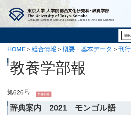
HOME
＞
総合情報
＞
概要・基本データ
＞
刊行
月 1日）
教養学部報
第626号
辞典案内 2021 モンゴル語