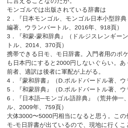
に言えることなのだが。
モンゴルでは出版されている辞書は
2．『日本モンゴル、モンゴル日本小型辞典
編著、ウランバートル、2016年、918頁）
3．『和蒙-蒙和辞典』（ドルジスレンギー
トル、2014、370頁）
携帯できる日モ、モ日辞書。入門者用のポ
も日本円にすると2000円しないぐらい。
前者、適訳は後者に軍配が上がる。
4．『蒙和辞書』（D.ボルドバードル著、ウラ
5．『和蒙辞典』（D.ボルドバートル著、ウラ
6．『日本語─モンゴル語辞典』（荒井伸一
ル、2009年、759頁）
大体3000〜5000円相当になると思う。
モ-モ日辞書が出ているので、現地に行く