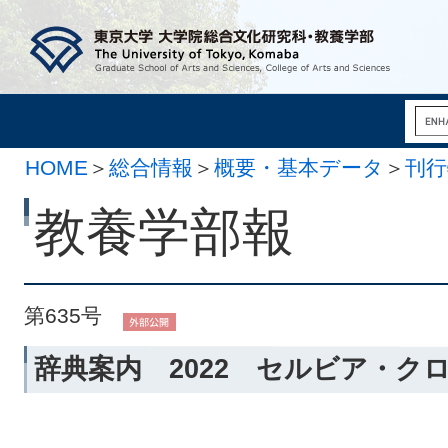
HOME
＞
総合情報
＞
概要・基本データ
＞
刊行
月 1日）
教養学部報
第635号
辞典案内 2022 セルビア・ク