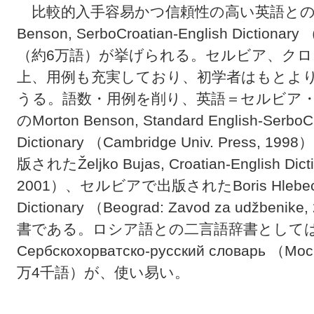
比較的入手容易かつ信頼性の高い英語との二
Benson, SerboCroatian-English Dictionary
（約6万語）が挙げられる。セルビア、ク
上、用例も充実しており、初学者はもとよ
うる。語数・用例を削り、英語＝セルビア
のMorton Benson, Standard English-SerboCr
Dictionary （Cambridge Univ. Pre
版されたŽeljko Bujas, Croatian-English Dict
2001）、セルビアで出版されたBoris Hlebec, Com
Dictionary （Beograd: Zavod za ud
書である。ロシア語との二言語辞書としては、И. И
Сербскохорватско-русский словарь （Мос
万4千語）が、使い易い。