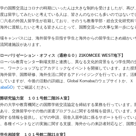
学の国際交流はコロナの時期にいったんは大きな制約を受けましたが、再び
一度は留学してみたいと考えている人は、皆さんのなかにも多いのではないで
一〇六名の外国人留学生が在籍しており、そのうち教養学部・総合文化研究科
れ海外に渡航したいと考える皆さんにとって、国際交流への大事な第一歩にな
場キャンパスには、海外留学を目指す学生と海外からの留学生にきめ細かい
交流関連施設があります。
ローバリゼーション・オフィス（通称ＧＯ）21KOM­CEE WEST地下】
ローバル教育センター駒場支部と連携し、異なる文化的背景をもつ学生間の
ナー、ワークショップなどアカデミックなイベントを開催しています。また授
、海外留学、国際研修、海外生活に関するアドバイジングを行っています。活
していますが、今後の活動の詳細は、Global Komabaのウェブサイトか、
abaGO
）でご確認ください。
際研究協力室 １０１号館二階26Ａ室】
外の大学や教育機関との国際学術交流協定を締結する業務を行っています。
もあり、交換留学やその他の派遣プログラムに関する情報を提供しています。
に関する情報を提供し、ビザの申請、宿舎入居申請に係るサポートを行ってい
ム、各種イベントなどの実施に関する支援、海外からの来訪者対応など、国際
学生相談室 １０１号館二階21Ｂ室】