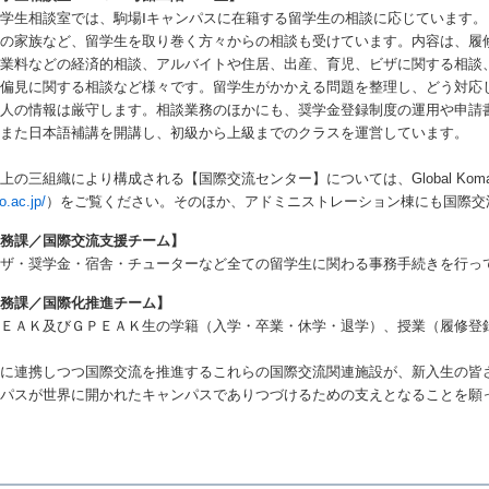
学生相談室では、駒場Ⅰキャンパスに在籍する留学生の相談に応じています。
国の家族など、留学生を取り巻く方々からの相談も受けています。内容は、履
授業料などの経済的相談、アルバイトや住居、出産、育児、ビザに関する相談
、偏見に関する相談など様々です。留学生がかかえる問題を整理し、どう対応
個人の情報は厳守します。相談業務のほかにも、奨学金登録制度の運用や申請
。また日本語補講を開講し、初級から上級までのクラスを運営しています。
の三組織により構成される【国際交流センター】については、Global Kom
o.ac.jp/
）をご覧ください。そのほか、アドミニストレーション棟にも国際交
教務課／国際交流支援チーム】
ザ・奨学金・宿舎・チューターなど全ての留学生に関わる事務手続きを行っ
教務課／国際化推進チーム】
ＥＡＫ及びＧＰＥＡＫ生の学籍（入学・卒業・休学・退学）、授業（履修登
。
いに連携しつつ国際交流を推進するこれらの国際交流関連施設が、新入生の皆
ンパスが世界に開かれたキャンパスでありつづけるための支えとなることを願