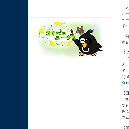
大
に
五
ず
駒
際
【グ
グ
ミ
て
開催
Kom
【国
海
で
舎
ウ
【留