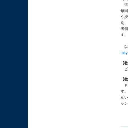
留
母
や
別
者
す
以上
toky
【
ビ
【
Ｐ
す
互
ャ