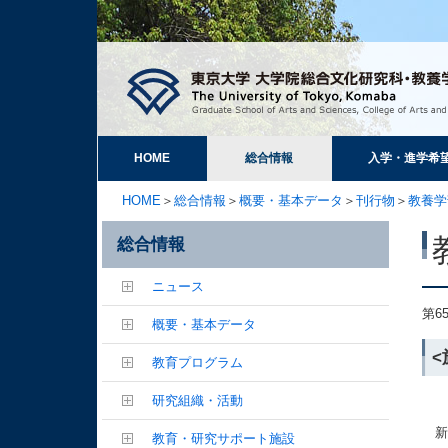
HOME
総合情報
入学・進学希
HOME
＞
総合情報
＞
概要・基本データ
＞
刊行物
＞
教養学
総合情報
ニュース
第6
概要・基本データ
<
教育プログラム
研究組織・活動
新
教育・研究サポート施設