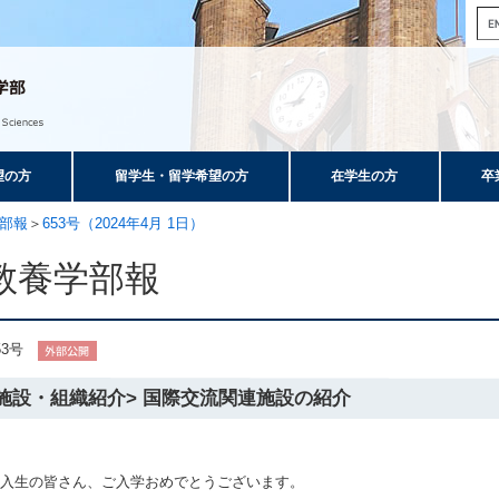
望の方
留学生・留学希望の方
在学生の方
卒
部報
＞
653号（2024年4月 1日）
教養学部報
53号
施設・組織紹介> 国際交流関連施設の紹介
入生の皆さん、ご入学おめでとうございます。