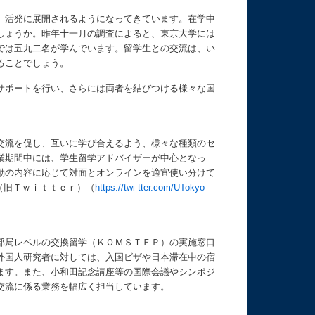
、活発に展開されるようになってきています。在学中
しょうか。昨年十一月の調査によると、東京大学には
では五九二名が学んでいます。留学生との交流は、い
ることでしょう。
サポートを行い、さらには両者を結びつける様々な国
交流を促し、互いに学び合えるよう、様々な種類のセ
業期間中には、学生留学アドバイザーが中心となっ
動の内容に応じて対面とオンラインを適宜使い分けて
Ｘ（旧Ｔｗｉｔｔｅｒ）（
https://twi tter.com/UTokyo
部局レベルの交換留学（ＫＯＭＳＴＥＰ）の実施窓口
外国人研究者に対しては、入国ビザや日本滞在中の宿
ます。また、小和田記念講座等の国際会議やシンポジ
交流に係る業務を幅広く担当しています。