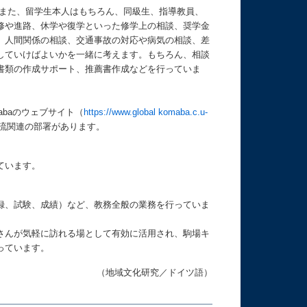
また、留学生本人はもちろん、同級生、指導教員、
修や進路、休学や復学といった修学上の相談、奨学金
、人間関係の相談、交通事故の対応や病気の相談、差
していけばよいかを一緒に考えます。もちろん、相談
書類の作成サポート、推薦書作成などを行っていま
abaのウェブサイト（
https://www.global komaba.c.u-
流関連の部署があります。
ています。
録、試験、成績）など、教務全般の業務を行っていま
さんが気軽に訪れる場として有効に活用され、駒場キ
っています。
（地域文化研究／ドイツ語）