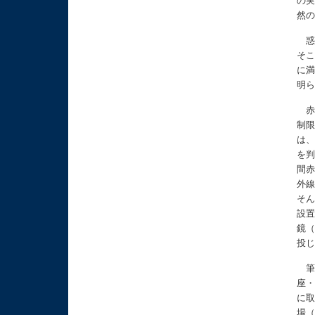
の
然
惑
そ
に
明
赤
制
は
を
間
外
そ
設
鏡
投
筆
座・
に取
場