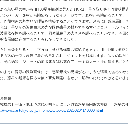
る若い星の中からHH 30星を観測に選んだ狙いは、星を取り巻く円盤状構
、ハンバーガーを横から眺めるようなイメージです。真横から眺めることで、
き、円盤構造の基本的な理解を構築することができます。さらに円盤表層部、
く光は、星やその近傍由来の光が固体惑星の材料であるマイクロメートルサイ
の波長依存性を調べることで、固体微粒子の大きさを調べることができ、今回
円盤表層部に存在することもわかってきました。
に画像を見ると、上下方向に延びる構造も確認できます。HH 30星は依然
するガスの一部は高速で星から放出され、ジェットを形成します。我々の観測
た。その結果、ジェットの噴出速度は秒速百二十一キロメートルに達すること
のように冒頭の観測画像には、惑星形成の現場がどのような環境であるのか
した。惑星の起源を探る今後の研究展開にもぜひご期待いただければと思いま
関連情報
究成果】宇宙・地上望遠鏡が明らかにした原始惑星系円盤の横顔 ──惑星の
s://www.c.u-tokyo.ac.jp/info/news/topics/20250204140000.html