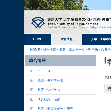
HOME
総合情報
入学・進学希
HOME
＞
総合情報
＞
概要・基本データ
＞
刊行物
＞
教養学
総合情報
ニュース
第6
概要・基本データ
教育プログラム
研究組織・活動
二
教育・研究サポート施設