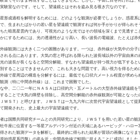
実験室でそのまま再現することはできません。しかし、宇宙に目を向ければ、
の実験室なのです。そして、望遠鏡とはそれを盗み見る覗き穴なのです。
星形成過程を解明するためには、どのような観測が必要でしょうか。惑星系
こで、生まれたばかりの若い星を望遠鏡で観測すれば何か手がかりが得られそ
満ちた暗黒星雲内であり、可視光のような光ではその領域を深くまで見透すこ
らかにするためには、光の透過性がより高い、長い波長の電磁波、たとえば赤
外線観測には大きく二つの困難があります。一つは、赤外線が大気中の分子
限される点にあります。大気の窓と呼ばれる限られた波長域以外の宇宙由来の
、光の波長が長くなると空間分解能、すなわち望遠鏡が持つ視力が低下すると
判別することはできませんので、これも大きな問題です。高い視力を得るため
赤外線で星周辺の構造を分解するには、最低でも口径六メートル程度が求めら
線観測（特に中間赤外線）は、これまで困難でした。
んな中、二〇二一年にＮＡＳＡは口径約六・五メートルの大型赤外線望遠鏡を
置することで大気の障壁を排除し、高空間分解能の赤外線観測が可能となった
（ＪＷＳＴ）と呼びます。ＪＷＳＴは一九九六年に次世代宇宙望遠鏡として提
じて開発された、史上最大の宇宙望遠鏡です。
者は国際共同研究チームとの共同研究により、ＪＷＳＴを用いた若い星の観
牡牛座に位置する一等星アルデバラン付近の天域にあるハービッグ・ハロー30
得された観測データを解析し、最終的に得られた結果が冒頭の画像になります
（原始惑星系円盤）の姿を近・中間赤外線で鮮明に捉えることに成功しました