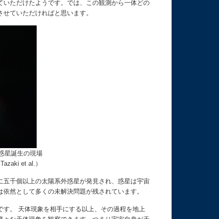
ていただけたようです。では、この観測から一体どの
させていただければと思います。
惑星誕生の現場
aki et al.）
に五千個以上の太陽系外惑星が発見され、惑星は宇宙
は依然として多くの未解決問題が残されています。
す。 天体現象を相手にする以上、その過程を地上