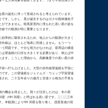
様々な天体現象を観察できます。つまり宇宙自身が天
は星の誕生に伴って形成されると考えられています。
うです。しかし、星が誕生するのはガスや固体微粒子
とができません。暗黒星雲内に埋もれた若い星の姿を
外線での観測が特に重要となります。
に効率的に吸収されるため、地上からの観測が大きく
赤外線は、ほとんど地表に到達しません。もう一つ
いう問題です。十分な視力がなければ、星周辺の構造
には望遠鏡の口径を大きくする必要があり、例えば中
れます。こうした理由から、高解像度での若い星の赤
宇宙へ打ち上げました。大型の赤外線望遠鏡を宇宙に
のです。この望遠鏡をジェイムズ・ウェッブ宇宙望遠
案され、二十五年余りの歳月と百億ドル相当の予算を
測の機会を得ました。我々が注目したのは、冬の星
星（HH 30星）と呼ばれる若い星です。二〇二三年
。本観測によりHH 30星を取り巻く、惑星形成の現
。