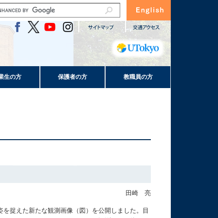
業生の方
保護者の方
教職員の方
田崎 亮
姿を捉えた新たな観測画像（図）を公開しました。目