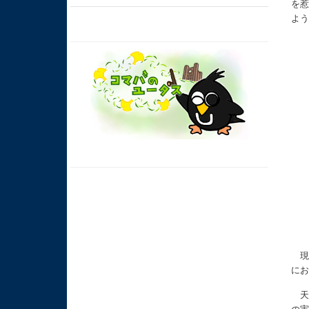
を
よ
現
に
天