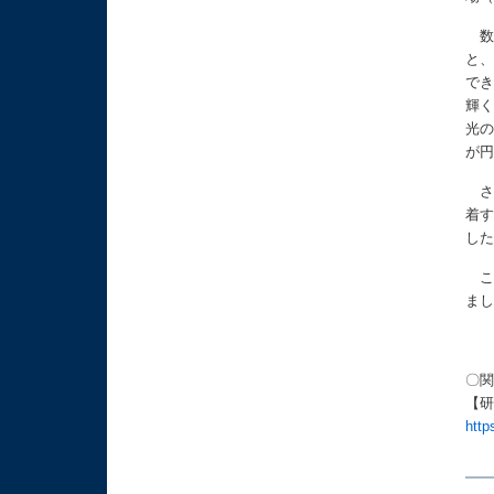
数あ
と
で
輝
光
が
さら
着
し
こ
ま
〇
【研
http