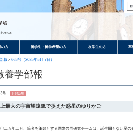
望の方
留学生・留学希望の方
在学生の方
卒
部報
＞
663号（2025年5月 7日）
教養学部報
63号
史上最大の宇宙望遠鏡で捉えた惑星のゆりかご
〇二五年二月、筆者を筆頭とする国際共同研究チームは、誕生間もない星の