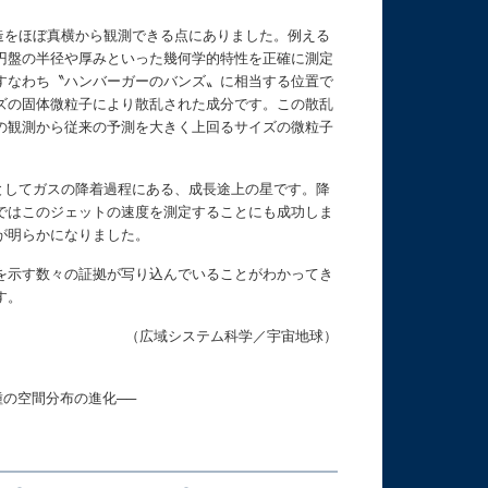
造をほぼ真横から観測できる点にありました。例える
円盤の半径や厚みといった幾何学的特性を正確に測定
すなわち〝ハンバーガーのバンズ〟に相当する位置で
ズの固体微粒子により散乱された成分です。この散乱
の観測から従来の予測を大きく上回るサイズの微粒子
としてガスの降着過程にある、成長途上の星です。降
ではこのジェットの速度を測定することにも成功しま
が明らかになりました。
を示す数々の証拠が写り込んでいることがわかってき
す。
（広域システム科学／宇宙地球）
種の空間分布の進化──