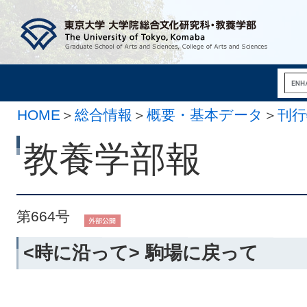
HOME
＞
総合情報
＞
概要・基本データ
＞
刊行
月 2日）
教養学部報
第664号
<時に沿って> 駒場に戻って