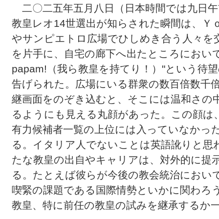
二〇二五年五月八日（日本時間では九日午
教皇レオ14世選出が知らされた瞬間は、Ｙ
やサンピエトロ広場でひしめき合う人々を
を片手に、自宅の廊下へ出たところにおいてだ
papam!（我ら教皇を持てり！）"という
告げられた。広場にいる群衆の数百倍数千
継画面をのぞき込むと、そこには温和さの
るようにも見える丸顔があった。この顔は
有力候補者一覧の上位には入っていなかっ
る。イタリア人でないことは英語訛りと思
たな教皇の出自やキャリアは、対外的に提
る。たとえば彼らが今後の教会統治におい
喫緊の課題である国際情勢といかに関わろ
教皇、特に前任の教皇の試みを継承するか