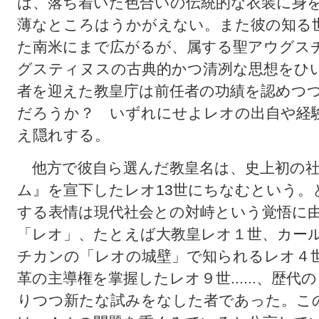
は、落ち着いた色合いの伝統的な衣装に身
薄なところはうかがえない。また彼の知る
た南米にまで広がるが、属する聖アウグス
グスティヌスの古典的かつ清冽な思想をひ
者を迎えた教皇庁は前任者の功績を認めつ
だろうか？ いずれにせよレオの出自や経
え隠れする。
他方で彼自ら選んだ教皇名は、史上初の社
ム』を宣下したレオ13世にちなむという。
する表情は現代社会との対峙という覚悟に
「レオ」、たとえば大教皇レオ１世、カー
チカンの「レオの城壁」で知られるレオ４
革の主導権を掌握したレオ９世......、歴
りつつ新たな試みをなした者であった。こ