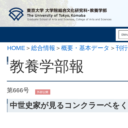
HOME
＞
総合情報
＞
概要・基本データ
＞
刊行
10月 1日）
教養学部報
第666号
中世史家が見るコンクラーベをく