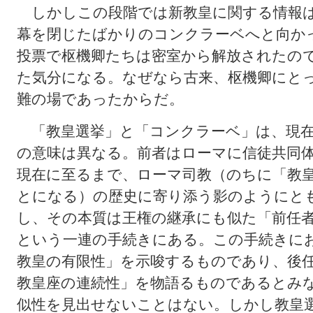
しかしこの段階では新教皇に関する情報は
幕を閉じたばかりのコンクラーベへと向か
投票で枢機卿たちは密室から解放されたの
た気分になる。なぜなら古来、枢機卿にと
難の場であったからだ。
「教皇選挙」と「コンクラーベ」は、現在
の意味は異なる。前者はローマに信徒共同
現在に至るまで、ローマ司教（のちに「教
とになる）の歴史に寄り添う影のようにと
し、その本質は王権の継承にも似た「前任
という一連の手続きにある。この手続きに
教皇の有限性」を示唆するものであり、後
教皇座の連続性」を物語るものであるとみ
似性を見出せないことはない。しかし教皇