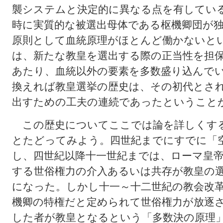
襲システムと決定的に異なる点を有してい
時に実質的な被選出母体である枢機卿団が
原則として血統原理がほとんど働かないと
は、新たな教皇を選出する際の正当性を担
あたり、血統以外の要素を多数盛り込んで
換えれば教皇選挙の歴史は、その初代とさ
出すための工夫の連続であったということ
この歴史についてここでは論を詳しくす
とたどってみよう。四世紀までにすでに「
し、四世紀以降十一世紀までは、ローマ皇
する世俗権力の介入あるいは共存が教皇の
になった。しかし十一～十二世紀の教会改
機卿の特権だと定められて世俗権力が放逐
した者が教皇となるという「多数決の原理