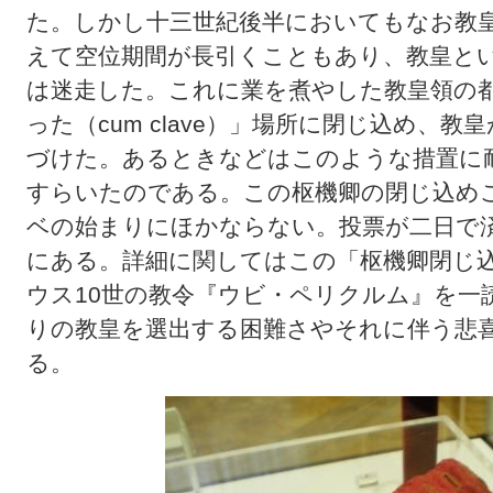
た。しかし十三世紀後半においてもなお教
えて空位期間が長引くこともあり、教皇と
は迷走した。これに業を煮やした教皇領の
った（cum clave）」場所に閉じ込め、
づけた。あるときなどはこのような措置に
すらいたのである。この枢機卿の閉じ込め
ベの始まりにほかならない。投票が二日で
にある。詳細に関してはこの「枢機卿閉じ
ウス10世の教令『ウビ・ペリクルム』を一
りの教皇を選出する困難さやそれに伴う悲
る。