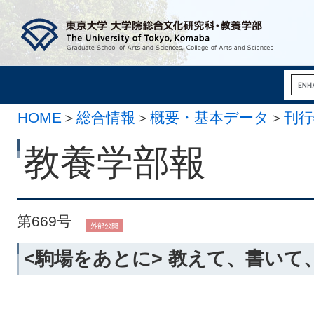
HOME
＞
総合情報
＞
概要・基本データ
＞
刊行
月 6日）
教養学部報
第669号
<駒場をあとに> 教えて、書いて