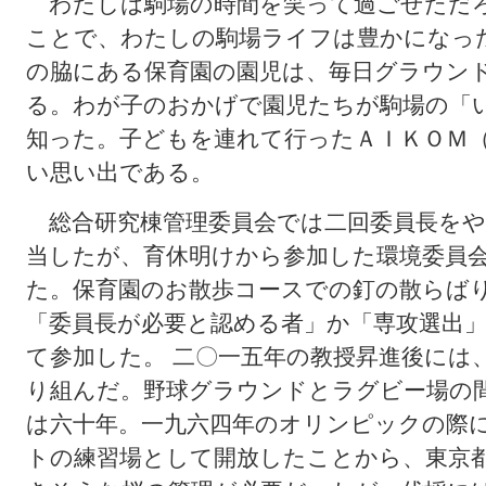
わたしは駒場の時間を笑って過ごせただろ
ことで、わたしの駒場ライフは豊かになっ
の脇にある保育園の園児は、毎日グラウン
る。わが子のおかげで園児たちが駒場の「
知った。子どもを連れて行ったＡＩＫＯＭ
い思い出である。
総合研究棟管理委員会では二回委員長をや
当したが、育休明けから参加した環境委員
た。保育園のお散歩コースでの釘の散らば
「委員長が必要と認める者」か「専攻選出
て参加した。 二〇一五年の教授昇進後には
り組んだ。野球グラウンドとラグビー場の
は六十年。一九六四年のオリンピックの際
トの練習場として開放したことから、東京