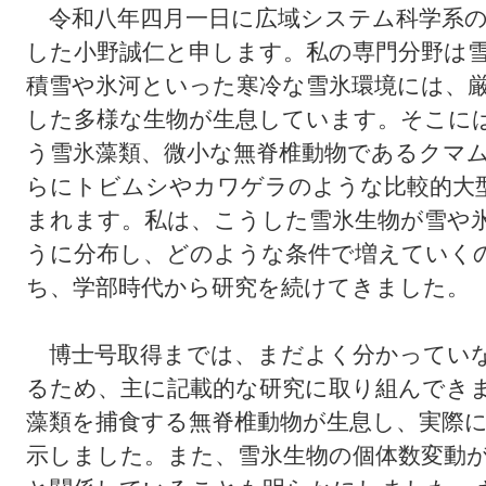
令和八年四月一日に広域システム科学系の
した小野誠仁と申します。私の専門分野は
積雪や氷河といった寒冷な雪氷環境には、
した多様な生物が生息しています。そこに
う雪氷藻類、微小な無脊椎動物であるクマ
らにトビムシやカワゲラのような比較的大
まれます。私は、こうした雪氷生物が雪や
うに分布し、どのような条件で増えていく
ち、学部時代から研究を続けてきました。
博士号取得までは、まだよく分かっていな
るため、主に記載的な研究に取り組んでき
藻類を捕食する無脊椎動物が生息し、実際
示しました。また、雪氷生物の個体数変動