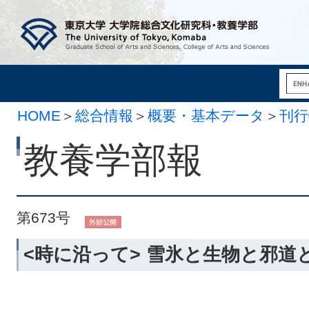
HOME
＞
総合情報
＞
概要・基本データ
＞
刊行
月 1日）
教養学部報
第673号
<時に沿って> 雪氷と生物と邪道