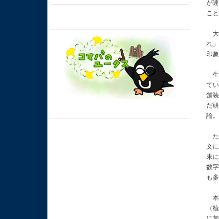
が
こ
大
れ
印
生
て
舗
だ
論
た
文
末
数
も
本
（
に