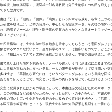
間敬教授（植物病理学）、渡辺雄一郎名誉教授（分子生物学）の各氏を迎えま
してきた教員です。
書は「分子」「細胞」「個体」「病気」という四章から成り、各章に三つの
した研究を取り上げ、当時の背景や、中心となる実験データ、その後の研究へ
され、駒場でノーベル生理学・医学賞の受賞のきっかけとなるオートファジー
も取り上げています。
の四章構造には、生命科学の現在地点を俯瞰してもらうという意図がありま
対象とするマクロな問いまで、生命科学のスケールは幅広いものです。どこか
ると、情報は入ってきても文脈や座標が定まりません。本書の四章構造は、そ
書で取り上げた研究を眺めると、ノーベル賞という同じ到達点に至るまでの
者による積み重ねの上に立った発見、一人の研究者が長年かけて切り開いた突
の多様性は、「革新的な研究にはこういうパターンがある」という単純な図式
もあわせて伝えることで、研究という営みの奥行きを感じていただけるように
究室に配属されたばかりの学生にとって、本書は論文を読むためのサポータ
か、この実験はなぜ必要だったのか。そうした問いへの手がかりが、本書の中
、自分の問いを広い生命科学の分野の中に改めて位置付ける機会として活用し
わる医療職や教育者にとっても、現代生命科学の知的背景を整理する一冊にな