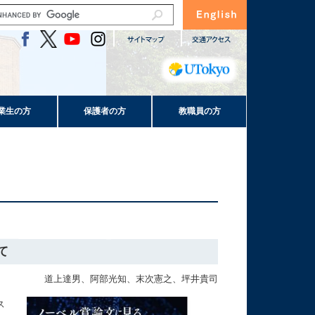
業生の方
保護者の方
教職員の方
て
道上達男、阿部光知、末次憲之、坪井貴司
ス