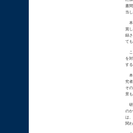
晝
当
本
賞
録
て
こ
を
す
本
究
そ
景
研
の
は
関