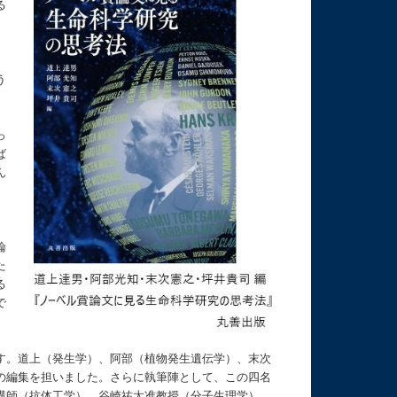
る
う
っ
ば
ん
論
た
る
で
す。道上（発生学）、阿部（植物発生遺伝学）、末次
の編集を担いました。さらに執筆陣として、この四名
講師（抗体工学）、谷崎祐太准教授（分子生理学）、