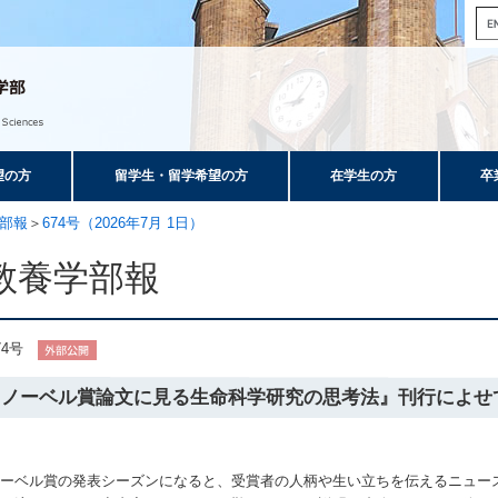
望の方
留学生・留学希望の方
在学生の方
卒
部報
＞
674号（2026年7月 1日）
教養学部報
74号
『ノーベル賞論文に見る生命科学研究の思考法』刊行によせ
ーベル賞の発表シーズンになると、受賞者の人柄や生い立ちを伝えるニュー