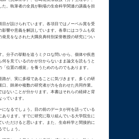
した。執筆者の全員が駒場の生命科学関連の講義を担
項目が設けられています。各項目ではノーベル賞を受
の影響や意義を解説しています。各章にはコラムも収
の発見をなされた大隅良典特別栄誉教授の研究につい
す。分子の挙動を追うミクロな問いから、個体や疾患
ら何を見ているのかが分からないまま論文を読もうと
の「位置の感覚」を養うためのものでもあります。
経路が、実に多様であることに気づきます。多くの研
破口、師弟や複数の研究者が力を合わせた共同作業。
ではないことが分かります。本書はそれらの経緯と背
なっています。
ーになるでしょう。目の前のデータが何を語っている
にあります。すでに研究に取り組んでいる大学院生に
ていただけると思います。また、生命科学と間接的に
るでしょう。