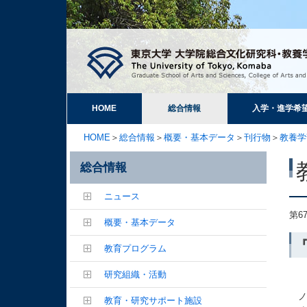
HOME
総合情報
入学・進学希
HOME
＞
総合情報
＞
概要・基本データ
＞
刊行物
＞
教養学
総合情報
ニュース
第6
概要・基本データ
教育プログラム
研究組織・活動
ノ
教育・研究サポート施設