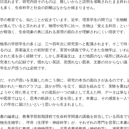
連日流れます。研究内容そのものは、難しいからと説明を省略されたまま終わ
とも多く、生命科学と社会の距離はなかなか縮まりません。
学の教室でも、似たことが起きています。近年、理系学生の間では「生物離
」が進んでいると言われます。物理や化学に比べ、生物は「覚える科目」とい
象が根強く、生命現象の奥に流れる原理の面白さが理解されにくい現状です。
物系の学部学生の多くは、三〜四年次に研究室へと配属されます。そこで待
いるのは、原著論文との初対面です。実習や講義で学んできた生物学は、いわ
装された道を歩く経験です。しかし原著論文は、まだ地図のない場所に踏み込
研究者たちの記録です。慣れない英語、見慣れない図表、文脈の分からない議
。学生が戸惑うのは必然です。
だ、その戸惑いを克服した向こう側に、研究の本当の面白さがあるのです。
に描かれた一枚のグラフは、誰かが問いを立て、仮説を組み立て、実験を重ね
にようやく得た答えです。その道筋が一つの線として見えた時、データは単な
字や図形ではなく、思考の軌跡として姿を現します。本書は、その感覚を一人
多くの学生に届けたいという思いから生まれました。
書の編者は、教養学部前期課程で生命科学関連の講義を担当している四名で
植物光生物学）、坪井（生理学・神経科学）が、それぞれの専門を背景に本書
加え、新井宗仁教授（生物物理学）、北西卓磨准教授（神経科学）、瀬尾秀宗