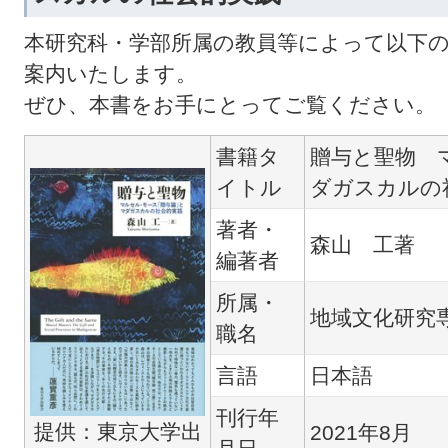
本研究科・学部所属の教員等によって以下
案内いたします。
ぜひ、本書をお手にとってご覧ください。
書籍タ
贈与と聖物 
イトル
ダガスカルの
著者・
森山 工著
編著者
所属・
地域文化研究
職名
言語
日本語
刊行年
提供：
東京大学出
2021年8月