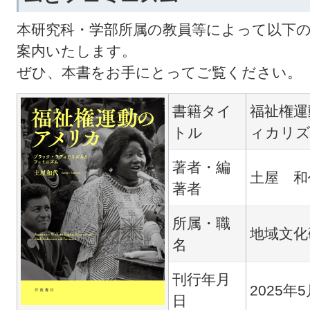
本研究科・学部所属の教員等によって以下
案内いたします。
ぜひ、本書をお手にとってご覧ください。
書籍タイ
福祉権運
トル
ィカリ
著者・編
土屋 和
著者
所属・職
地域文化
名
刊行年月
2025年
日