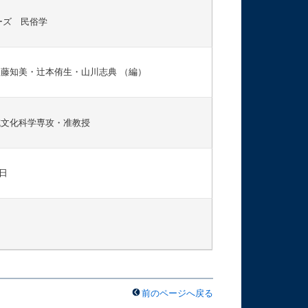
リーズ 民俗学
藤知美・辻本侑生・山川志典 （編）
域文化科学専攻・准教授
0日
前のページへ戻る