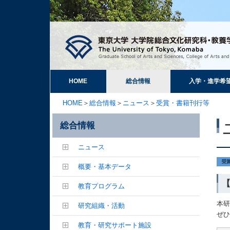
HOME
総合情報
入学・進学希
HOME
＞
総合情報
＞
ニュース
＞
受賞・書籍刊行等
総合情報
ニュース
概要・基本データ
【
教育プログラム
本
研究組織・活動
ぜ
教育・研究サポート施設