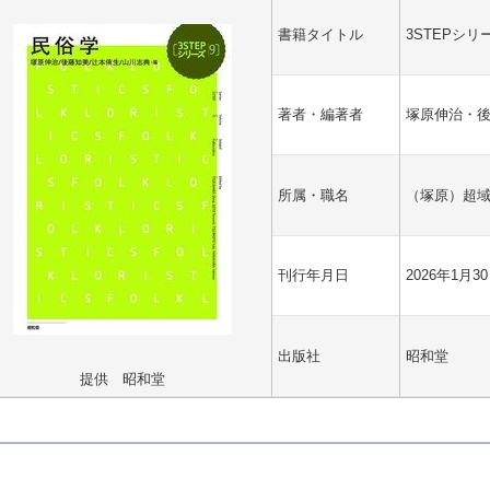
書籍タイトル
3STEPシ
著者・編著者
塚原伸治・後
所属・職名
（塚原）超
刊行年月日
2026年1月3
出版社
昭和堂
提供 昭和堂