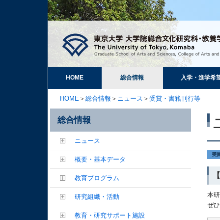
HOME
総合情報
入学・進学希
HOME
＞
総合情報
＞
ニュース
＞
受賞・書籍刊行等
総合情報
ニュース
概要・基本データ
教育プログラム
本
研究組織・活動
ぜ
教育・研究サポート施設