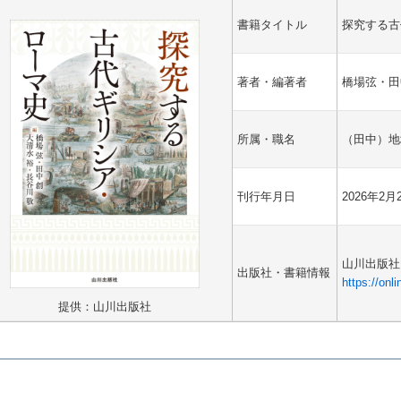
書籍タイトル
探究する古
著者・編著者
橋場弦・田
所属・職名
（田中）地
刊行年月日
2026年2月
山川出版社
出版社・書籍情報
https://on
提供：山川出版社