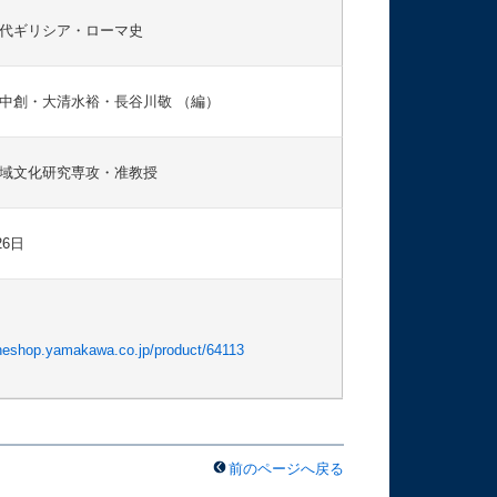
代ギリシア・ローマ史
中創・大清水裕・長谷川敬 （編）
域文化研究専攻・准教授
26日
lineshop.yamakawa.co.jp/product/64113
前のページへ戻る