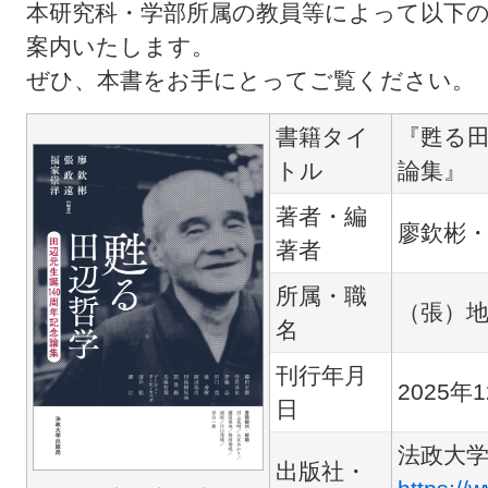
本研究科・学部所属の教員等によって以下
案内いたします。
ぜひ、本書をお手にとってご覧ください。
書籍タイ
『甦る田
トル
論集』
著者・編
廖欽彬・
著者
所属・職
（張）
名
刊行年月
2025年
日
法政大
出版社・