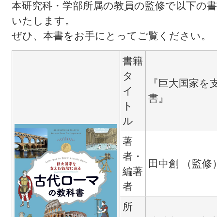
本研究科・学部所属の教員の監修で以下の
いたします。
ぜひ、本書をお手にとってご覧ください。
書籍
タ
『巨大国家を
イ
書』
ト
ル
著
者・
田中創 （監修
編著
者
所